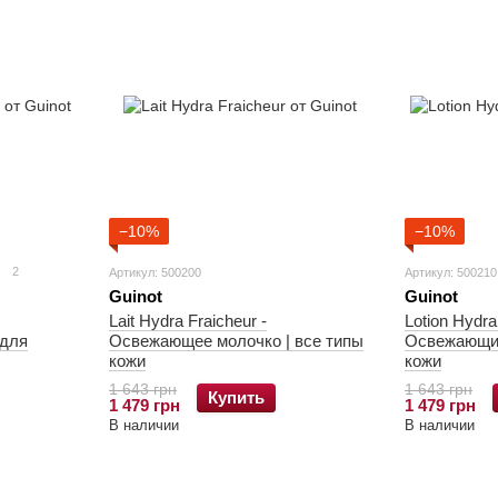
−10%
−10%
2
Артикул: 500200
Артикул: 500210
Guinot
Guinot
Lait Hydra Fraicheur -
Lotion Hydra
для
Освежающее молочко | все типы
Освежающий
кожи
кожи
1 643 грн
1 643 грн
Купить
1 479 грн
1 479 грн
В наличии
В наличии