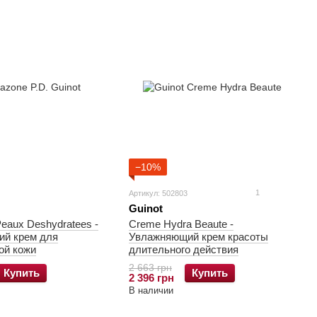
−10%
1
Артикул: 502803
Guinot
eaux Deshydratees -
Creme Hydra Beaute -
й крем для
Увлажняющий крем красоты
ой кожи
длительного действия
2 663 грн
Купить
Купить
2 396 грн
В наличии