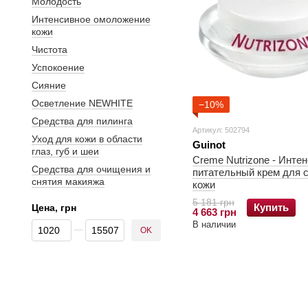
Молодость
Интенсивное омоложение
кожи
Чистота
Успокоение
Сияние
Осветление NEWHITE
−10%
Средства для пилинга
Артикул: 502794
Уход для кожи в области
Guinot
глаз, губ и шеи
Creme Nutrizone - Инте
Средства для очищения и
питательный крем для 
снятия макияжа
кожи
5 181 грн
Купить
Цена, грн
4 663 грн
От Цена, грн
До Цена, грн
В наличии
OK