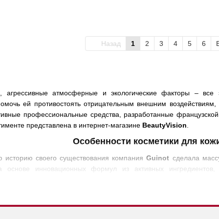
Назад
1
2
3
4
5
6
ка, агрессивные атмосферные и экологические факторы – вс
омочь ей противостоять отрицательным внешним воздействиям,
ивные профессиональные средства, разработанные французской к
тименте представлена в интернет-магазине
BeautyVision
.
Особенности косметики дл
я кож
ю историю своего существования компания
Guinot
сделала массу
на основе инновационных формул из активных ингредиентов,
летними тестированиями. Благодаря этому разработана и выпу
 бренда можно причислить изобретение:
ermie», улучшающего проникновение полезных элементов в кожу з