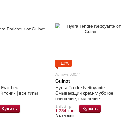
−10%
Артикул: 500144
Guinot
 Fraicheur -
Hydra Tendre Nettoyante -
 тоник | все типы
Смывающий крем-глубокое
очищение, смягчение
1 983 грн
Купить
Купить
1 784 грн
В наличии