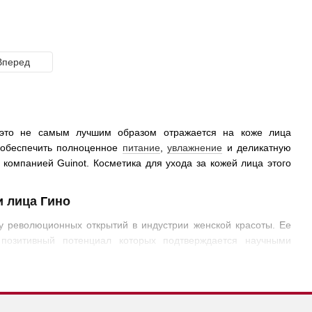
Вперед
е это не самым лучшим образом отражается на коже лица
 обеспечить полноценное
питание
,
увлажнение
и деликатную
омпанией Guinot. Косметика для ухода за кожей лица этого
и лица Гино
 революционных открытий в индустрии женской красоты. Ее
 позитивный потенциал которых подтверждается научными
скается лучшая косметика по уходу за лицом
Гино
. К самым
а счет ионизации;