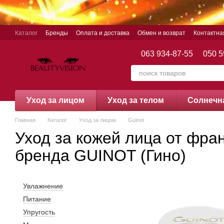
Перейти к основному контенту
Каталог
Бренды
Оплата и доставка
Обмен и возврат
Контактн
063 934-87-55
050 5
Уход за лицом
Уход за телом
Cолнечн
Главная
Каталог
Уход за лицом
Guinot
Уход за кожей лица от фра
бренда GUINOT (Гино)
Увлажнение
Питание
Упругость