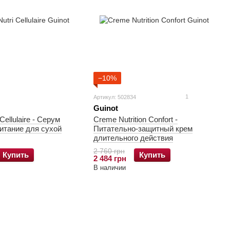
−10%
1
Артикул: 502834
Guinot
Cellulaire - Серум
Creme Nutrition Confort -
итание для сухой
Питательно-защитный крем
длительного действия
2 760 грн
Купить
Купить
2 484 грн
В наличии