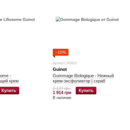
−10%
Артикул: 503622
Guinot
some -
Gommage Biologique - Нежный
щий крем
крем-эксфолиатор | скраб
2 127 грн
Купить
Купить
1 914 грн
В наличии