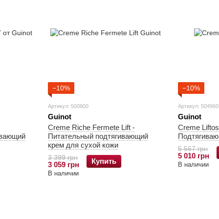
−10%
−10%
Артикул: 500800
Артикул: 504960
Guinot
Guinot
Creme Riche Fermete Lift -
Creme Lifto
ивающий
Питательный подтягивающий
Подтягиваю
крем для сухой кожи
5 567 грн
5 010 грн
3 399 грн
Купить
3 059 грн
В наличии
В наличии