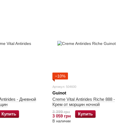
−10%
Артикул: 504600
Guinot
ides - Дневной
Creme Vital Antirides Riche 888 -
рщин
Крем от морщин ночной
3 399 грн
Купить
Купить
3 059 грн
В наличии