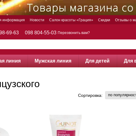
ая информация
Новости
Салон красоты «Грация»
Скидки
Отзывы о м
98-69-63
098 804-55-03
Перезвонить вам?
ая линия
Мужская линия
Для детей
Для 
нцузского
по популярнос
Сортировка: