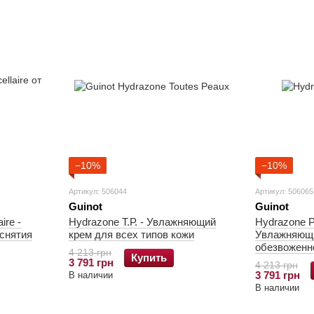
−10%
−10%
Артикул: 506044
Артикул: 506065
Guinot
Guinot
ire -
Hydrazone Т.Р. - Увлажняющий
Hydrazone P
снятия
крем для всех типов кожи
Увлажняющи
обезвоженн
4 213 грн
Купить
3 791 грн
4 213 грн
3 791 грн
В наличии
В наличии