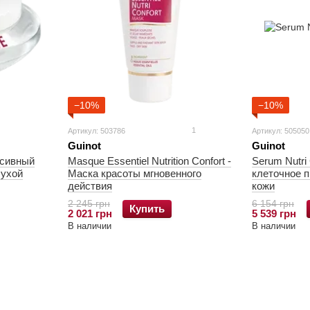
−10%
−10%
1
Артикул: 503786
Артикул: 505050
Guinot
Guinot
нсивный
Masque Essentiel Nutrition Confort -
Serum Nutri 
сухой
Маска красоты мгновенного
клеточное п
действия
кожи
2 245 грн
6 154 грн
Купить
2 021 грн
5 539 грн
В наличии
В наличии