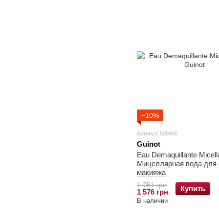
−10%
Артикул: 505900
Guinot
Eau Demaquillante Micella
Мицеллярная вода для 
макияжа
1 751 грн
Купить
1 576 грн
В наличии