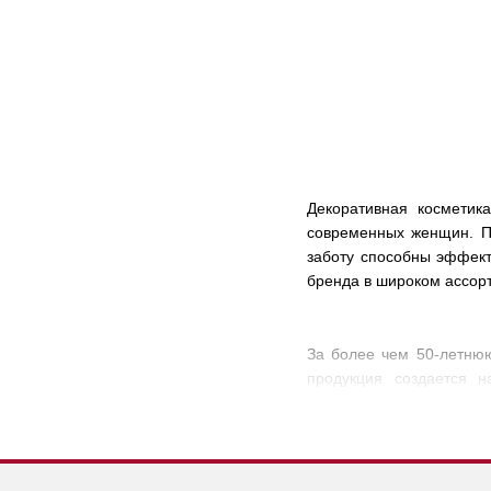
Декоративная космети
современных женщин. П
заботу способны эффект
бренда в широком ассор
За более чем 50-летню
продукция создается 
исследованиями и много
знаменитым достижениям
Метода «Hydrad