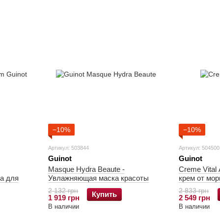
−10%
−10%
Артикул: 503844
Артикул: 504500
Guinot
Guinot
Masque Hydra Beaute -
Creme Vital Antir
а для
Увлажняющая маска красоты
крем от мо
2 132 грн
2 833 грн
Купить
1 919 грн
2 549 грн
В наличии
В наличии