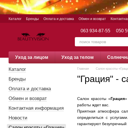
Перейти к основному контенту
Каталог
Бренды
Оплата и доставка
Обмен и возврат
Контактн
063 934-87-55
050 5
Уход за лицом
Уход за телом
Cолнечн
Каталог
Главная
Салон красоты «Грац
"Грация" - 
Бренды
Оплата и доставка
Обмен и возврат
Салон красоты «
Грация
»
работы ждет вас.
Контактная информация
Приятная атмосфера сало
Новости
определиться с услугами
гарантируют безупречный 
Салон красоты «Грация»