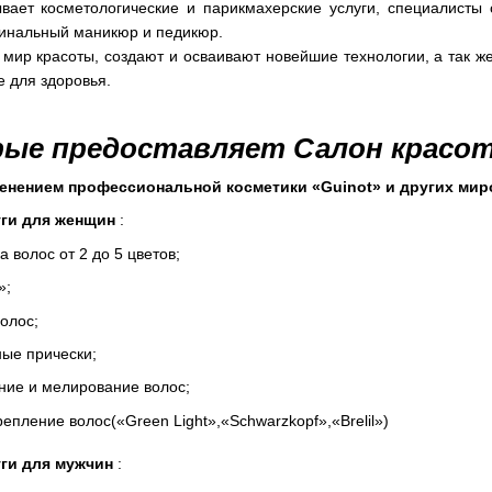
вает косметологические и парикмахерские услуги, специалист
гинальный маникюр и педикюр.
мир красоты, создают и осваивают новейшие технологии, а так ж
 для здоровья.
рые предоставляет Салон красот
енением профессиональной косметики «Guinot» и других ми
ги для женщин
:
 волос от 2 до 5 цветов;
»;
волос;
ные прически;
ние и мелирование волос;
репление волос(
«Green Light»,«Schwarzkopf»,«Brelil»)
ги для мужчин
: