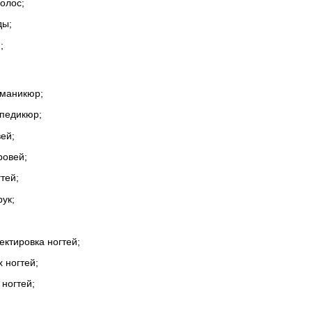
волос;
ды;
;
 маникюр;
 педикюр;
вей;
ровей;
тей;
ук;
ектировка ногтей;
 ногтей;
 ногтей;