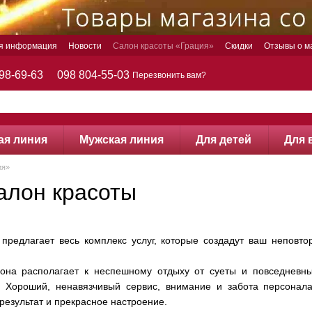
ая информация
Новости
Салон красоты «Грация»
Скидки
Отзывы о м
98-69-63
098 804-55-03
Перезвонить вам?
ая линия
Мужская линия
Для детей
Для 
ия»
салон красоты
 предлагает весь комплекс услуг, которые создадут ваш непов
на располагает к неспешному отдыху от суеты и повседневны
. Хор
оший, ненавязчивый сервис, внимание и забота персонала
результат и прекрасное настроение.