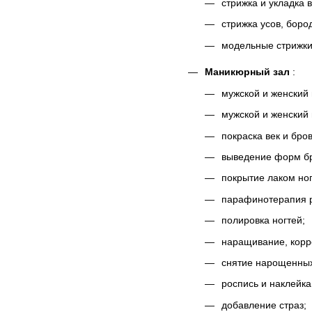
стрижка и укладка 
стрижка усов, боро
модельные стрижки
Маникюрный зал
:
мужской и женский
мужской и женский
покраска век и бро
выведение форм б
покрытие лаком ног
парафинотерапия р
полировка ногтей;
наращивание,
корр
снятие нарощенных
роспись и наклейка
добавление страз;