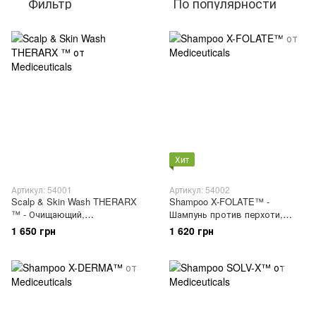
Фильтр
По популярности
Хит
Артикул: 54001
Артикул: 54002
Scalp & Skin Wash THERARX
Shampoo X-FOLATE™ -
™ - Очищающий,
Шампунь против перхоти,
антивоспалительный уход
себорейного дерматита и
1 650 грн
1 620 грн
различных проблем кожи
головы