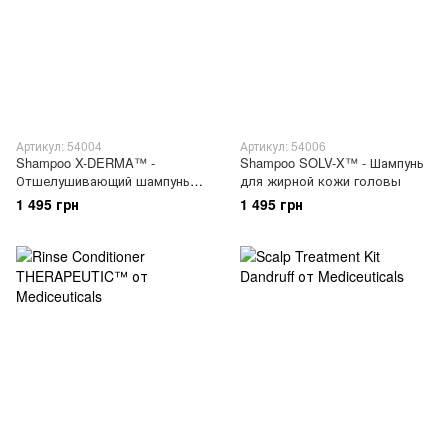
Артикул: 54004
Артикул: 54006
Shampoo X-DERMA™ -
Shampoo SOLV-X™ - Шампунь
Отшелушивающий шампунь
для жирной кожи головы
против сухости и зуда кожи
1 495 грн
1 495 грн
головы