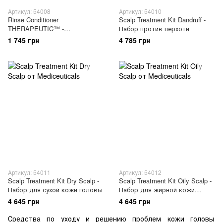
Артикул: 54008
Артикул: 54010
Rinse Conditioner
Scalp Treatment Kit Dandruff -
THERAPEUTIC™ -
Набор против перхоти
Успокаивающий кондиционер
1 745 грн
4 785 грн
для волос и кожи головы
Артикул: 54011
Артикул: 54012
Scalp Treatment Kit Dry Scalp -
Scalp Treatment Kit Oily Scalp -
Набор для сухой кожи головы
Набор для жирной кожи
головы
4 645 грн
4 645 грн
Средства по уходу и решению проблем кожи головы