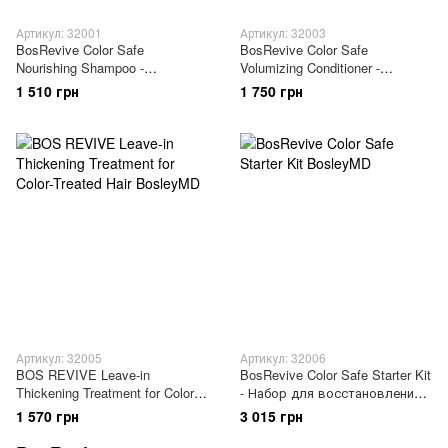
Артикул: 32001
Артикул: 32003
BosRevive Color Safe
BosRevive Color Safe
Nourishing Shampoo -
Volumizing Conditioner -
Питательный шампунь для
Кондиционер для объема
1 510 грн
1 750 грн
истонченных окрашенных
истонченных окрашенных
волос
волос
Артикул: 32005
Артикул: 32006
BOS REVIVE Leave-in
BosRevive Color Safe Starter Kit
Thickening Treatment for Color-
- Набор для восстановления
Treated Hair - Уплотняющий
утонченных окрашенных
1 570 грн
3 015 грн
уход для утонченных
волос
окрашенных волос