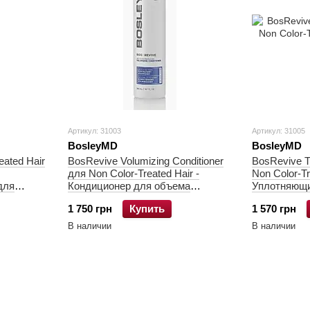
Артикул: 31003
Артикул: 31005
BosleyMD
BosleyMD
ated Hair
BosRevive Volumizing Conditioner
BosRevive T
для Non Color-Treated Hair -
Non Color-Tr
для
Кондиционер для объема
Уплотняющи
ных волос
истонченных неокрашенных
утонченных
1 750 грн
Купить
1 570 грн
волос
В наличии
В наличии