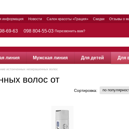
ая информация
Новости
Салон красоты «Грация»
Скидки
Отзывы о м
98-69-63
098 804-55-03
Перезвонить вам?
ая линия
Мужская линия
Для детей
Для 
ение истонченных неокрашенных волос
ных волос от
по популярнос
Сортировка: