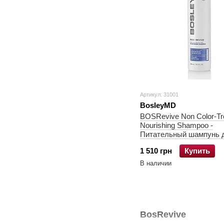
Артикул: 31001
BosleyMD
BOSRevive Non Color-Tre
Nourishing Shampoo -
Питательный шампунь 
утонченных неокрашен
1 510 грн
Купить
В наличии
BosRevive