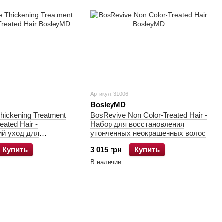
Артикул: 31006
BosleyMD
hickening Treatment
BosRevive Non Color-Treated Hair -
eated Hair -
Набор для восстановления
й уход для
утонченных неокрашенных волос
 неокрашенных волос
Купить
3 015 грн
Купить
В наличии