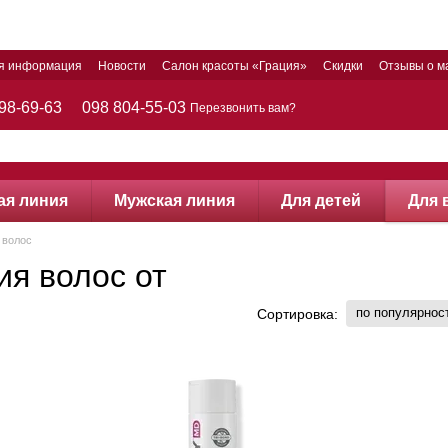
ая информация
Новости
Салон красоты «Грация»
Скидки
Отзывы о м
98-69-63
098 804-55-03
Перезвонить вам?
ая линия
Мужская линия
Для детей
Для 
 волос
я волос от
по популярнос
Сортировка: