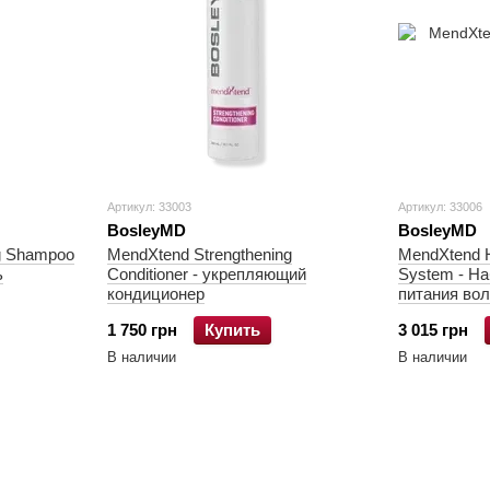
Артикул: 33003
Артикул: 33006
BosleyMD
BosleyMD
g Shampoo
MendXtend Strengthening
MendXtend H
ь
Conditioner - укрепляющий
System - На
кондиционер
питания во
1 750 грн
Купить
3 015 грн
В наличии
В наличии