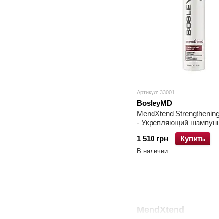
Артикул: 33001
BosleyMD
MendXtend Strengthenin
- Укрепляющий шампун
1 510 грн
Купить
В наличии
MendXtend