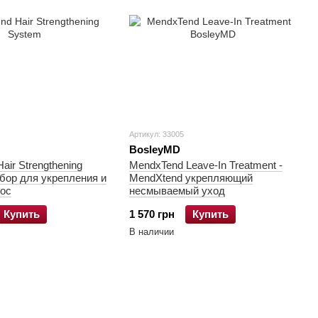
Артикул: 33005
BosleyMD
air Strengthening
MendxTend Leave-In Treatment -
бор для укрепления и
MendXtend укрепляющий
лос
несмываемый уход
Купить
1 570 грн
Купить
В наличии