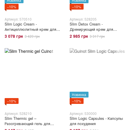
Новинка
Новинка
−10%
−10%
Артикул: 570510
Артикул: 528205
Slim Logic Cream -
Slim Detox Cream -
Антицеллюлитный крем для
Дренирующий крем для
тела
похудения
3 078 грн
2 985 грн
3 420 грн
3 317 грн
Новинка
−10%
−10%
Артикул: 528210
Артикул: 530000
Slim Thermic gel –
Slim Logic Capsules - Капсулы
Разогревающий гель для
для похудения
похудения