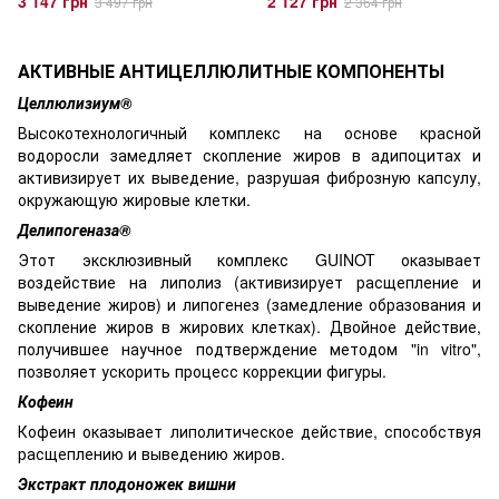
3 147 грн
2 127 грн
3 497 грн
2 364 грн
АКТИВНЫЕ АНТИЦЕЛЛЮЛИТНЫЕ КОМПОНЕНТЫ
Целлюлизиум
®
Высокотехнологичный комплекс на основе красной
водоросли замедляет скопление жиров в адипоцитах и
активизирует их выведение, разрушая фиброзную капсулу,
окружающую жировые клетки.
Делипогеназа®
Этот эксклюзивный комплекс GUINOT оказывает
воздействие на липолиз (активизирует расщепление и
выведение жиров) и липогенез (замедление образования и
скопление жиров в жирових клетках). Двойное действие,
получившее научное подтверждение методом "in vitro",
позволяет ускорить процесс коррекции фигуры.
Кофеин
Кофеин оказывает липолитическое действие, способствуя
расщеплению и выведению жиров.
Экстракт плодоножек вишни