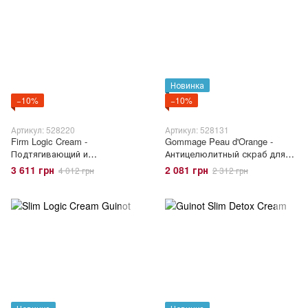
Новинка
−10%
−10%
Артикул: 528220
Артикул: 528131
Firm Logic Cream -
Gommage Peau d'Orange -
Подтягивающий и
Антицелюлитный скраб для
укрепляющий крем для тела
тела
3 611 грн
2 081 грн
4 012 грн
2 312 грн