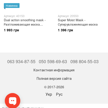
Новинка
Артикул: 40150
Артикул: 20550
Dual action smoothing mask -
Super Moist Mask -
Разглаживающая маска
Суперувлажняющая маска
двойного действия
1 993 грн
1 396 грн
063 934-87-55
050 598-69-63
098 804-55-03
Контактная информация
Полная версия сайта
© 2017-2026
Укр
Рус