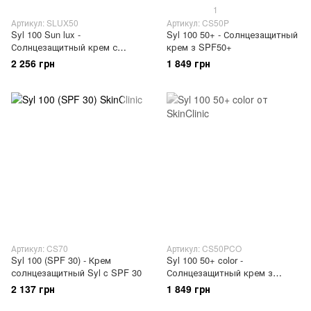
1
Артикул: SLUX50
Артикул: CS50P
Syl 100 Sun lux -
Syl 100 50+ - Солнцезащитный
Солнцезащитный крем с
крем з SPF50+
SPF50+
2 256 грн
1 849 грн
Артикул: CS70
Артикул: CS50PCO
Syl 100 (SPF 30) - Крем
Syl 100 50+ color -
солнцезащитный Syl c SPF 30
Солнцезащитный крем з
SPF50+ с тоном
2 137 грн
1 849 грн