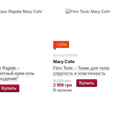
−10%
Артикул: 895290
Mary Cohr
r Rapide –
Firm Tonic – Тоник для тела-
итный крем-гель
упругость и эластичность
охудение"
3 229 грн
Купить
2 906 грн
Купить
В наличии