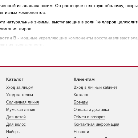
ученный из ананаса энзим. Он растворяет плотную оболочку, пок
ктивных компонентов.
 эти натуральные энзимы, выступающие в роли "киллеров целлюлит
сжигания жиров.
астин В
- мощные укрепляющие компоненты восстанавливают элас
ают их выраженность.
Каталог
Клиентам
Уход за лицом
Вход в личный кабинет
Уход за телом
Каталог
Cолнечная линия
Бренды
Мужская линия
Оплата и доставка
Для детей
Обмен и возврат
Для волос
Контактная информация
Наборы
Новости