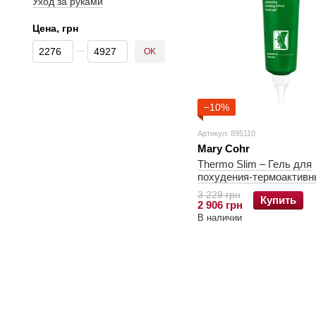
Уход за руками
Цена, грн
От Цена, грн
До Цена, грн
OK
−10%
Артикул: 895110
Mary Cohr
Thermo Slim – Гель для
похудения-термоактивн
3 229 грн
Купить
2 906 грн
В наличии