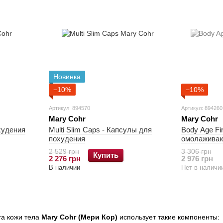
Новинка
−10%
−10%
Артикул: 894570
Артикул: 894260
Mary Cohr
Mary Cohr
охудения
Multi Slim Caps - Капсулы для
Body Age Fi
похудения
омолаживаю
2 529 грн
3 306 грн
Купить
2 276 грн
2 976 грн
В наличии
Нет в наличи
га кожи тела
Mary Cohr (Мери Кор)
использует такие компоненты: