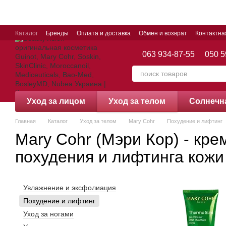
Перейти к основному контенту
Каталог
Бренды
Оплата и доставка
Обмен и возврат
Контактн
063 934-87-55
050 5
Уход за лицом
Уход за телом
Cолнечн
Главная
Каталог
Уход за телом
Mary Cohr
Похудение и лифтинг
Mary Cohr (Мэри Кор) - кре
похудения и лифтинга кожи
Увлажнение и эксфолиация
Похудение и лифтинг
Уход за ногами