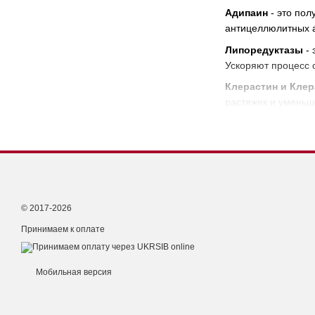
Адипаин
- это пол
антицеллюлитных а
Липоредуктазы
-
Ускоряют процесс 
Клерастин и Клер
растяжек и уменьш
© 2017-2026
Принимаем к оплате
Мобильная версия