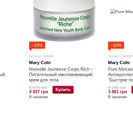
−10%
−10%
Артикул: 846060
Артикул: 846040
Mary Cohr
Mary Cohr
Nouvelle Jeunesse Corps Rich –
Pure Minceu
ый
Питательный омолаживающий
Антицеллюл
крем для тела
"Быстрое п
5 474 грн
4 290 грн
Купить
4 927 грн
3 861 грн
В наличии
В наличии