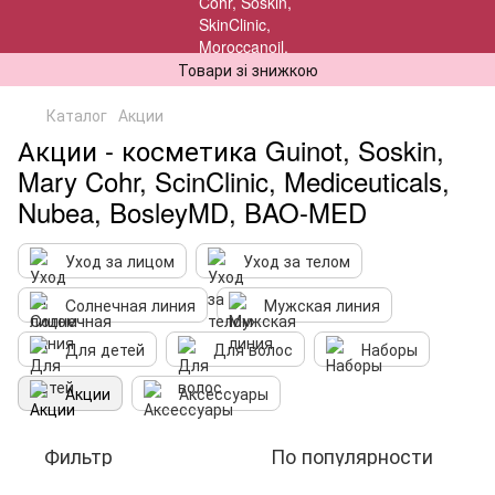
Товари зі знижкою
Каталог
Акции
Акции - косметика Guinot, Soskin,
Mary Cohr, ScinClinic, Mediceuticals,
Nubea, BosleyMD, BAO-MED
Уход за лицом
Уход за телом
Cолнечная линия
Мужская линия
Для детей
Для волос
Наборы
Акции
Аксессуары
Фильтр
По популярности