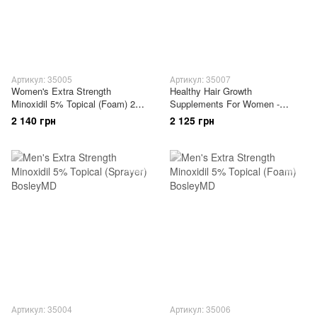
Артикул: 35005
Артикул: 35007
Women's Extra Strength
Healthy Hair Growth
Minoxidil 5% Topical (Foam) 2
Supplements For Women -
Month Supply - Пена с
Диетическая добавка для
2 140 грн
2 125 грн
миноксидилом 5% для
роста здоровых волос у
восстановления роста волос
женщин
у женщин (курс 2 месяца)
Артикул: 35004
Артикул: 35006