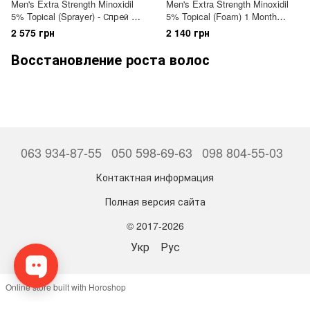
Men's Extra Strength Minoxidil
Men's Extra Strength Minoxidil
5% Topical (Sprayer) - Спрей с
5% Topical (Foam) 1 Month
миноксидилом 5% для
Supply - Пена с миноксидилом
2 575 грн
2 140 грн
восстановления роста волос
5% для восстановления
у мужчин
роста волос у мужчин (курс 1
Восстановление роста волос
месяц)
063 934-87-55
050 598-69-63
098 804-55-03
Контактная информация
Полная версия сайта
© 2017-2026
Укр
Рус
Online store built with Horoshop
,