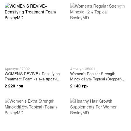
Артикул: 37002
Артикул: 35001
WOMEN'S REVIVE+ Densifying
Women's Regular Strength
Treatment Foam - Пена против
Minoxidil 2% Topical (Dropper) -
выпадения волос у женщин
Раствор с миноксидилом 2%
2 220 грн
2 140 грн
для увеличения роста волос у
женщин (с пипеткой)