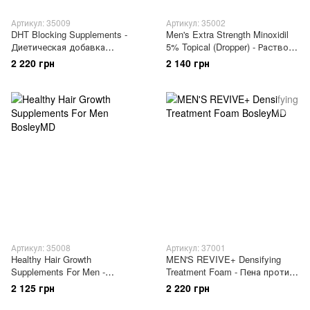
Артикул: 35009
Артикул: 35002
DHT Blocking Supplements -
Men's Extra Strength Minoxidil
Диетическая добавка
5% Topical (Dropper) - Раствор
блокатор ДГТ
с миноксидилом 5% для
2 220 грн
2 140 грн
восстановления роста волос
у мужчин (с пипеткой)
Артикул: 35008
Артикул: 37001
Healthy Hair Growth
MEN'S REVIVE+ Densifying
Supplements For Men -
Treatment Foam - Пена против
Диетическая добавка для
выпадения волос у мужчин
2 125 грн
2 220 грн
роста здоровых волос у
мужчин