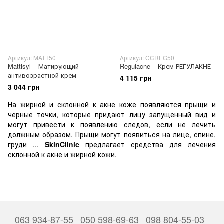
Артикул: MATT50
Артикул: CCREG50
Mattisyl – Матирующий
Regulacne – Крем РЕГУЛАКНЕ
антивозрастной крем
4 115 грн
3 044 грн
На жирной и склонной к акне коже появляются прыщи и
черные точки, которые придают лицу запущенный вид и
могут привести к появлению следов, если не лечить
должным образом. Прыщи могут появиться на лице, спине,
груди ...
SkinClinic
предлагает средства для лечения
склонной к акне и жирной кожи.
063 934-87-55
050 598-69-63
098 804-55-03