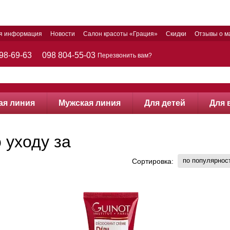
ая информация
Новости
Салон красоты «Грация»
Скидки
Отзывы о м
98-69-63
098 804-55-03
Перезвонить вам?
ая линия
Мужская линия
Для детей
Для 
о уходу за
по популярнос
Сортировка: