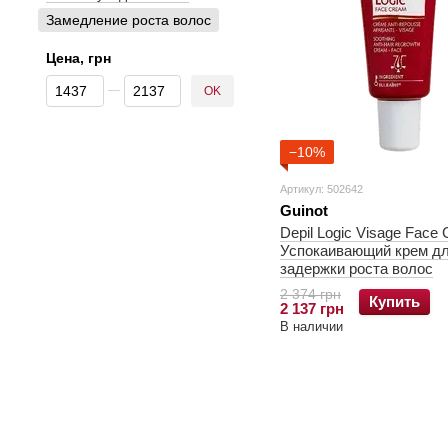
Замедление роста волос
Цена, грн
От Цена, грн
До Цена, грн
OK
−10%
Артикул: 502642
Guinot
Depil Logic Visage Face 
Успокаивающий крем д
задержки роста волос
2 374 грн
Купить
2 137 грн
В наличии