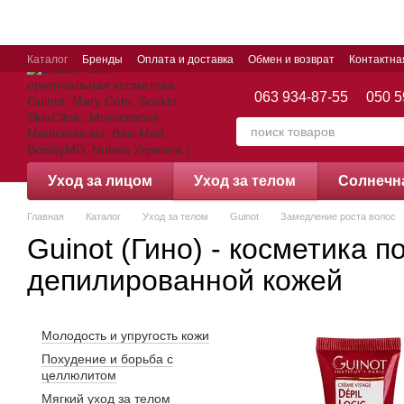
Перейти к основному контенту
Каталог
Бренды
Оплата и доставка
Обмен и возврат
Контактн
063 934-87-55
050 5
Уход за лицом
Уход за телом
Cолнечн
Главная
Каталог
Уход за телом
Guinot
Замедление роста волос
Guinot (Гино) - косметика п
депилированной кожей
Молодость и упругость кожи
Похудение и борьба с
целлюлитом
Мягкий уход за телом