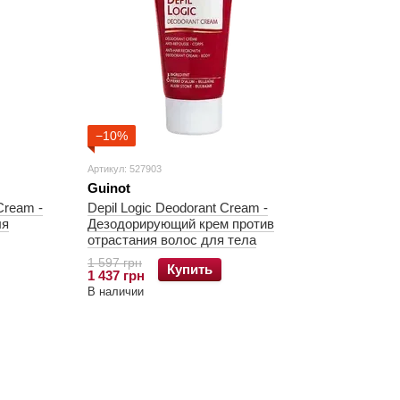
−10%
Артикул: 527903
Guinot
Cream -
Depil Logic Deodorant Cream -
ля
Дезодорирующий крем против
отрастания волос для тела
1 597 грн
Купить
1 437 грн
В наличии