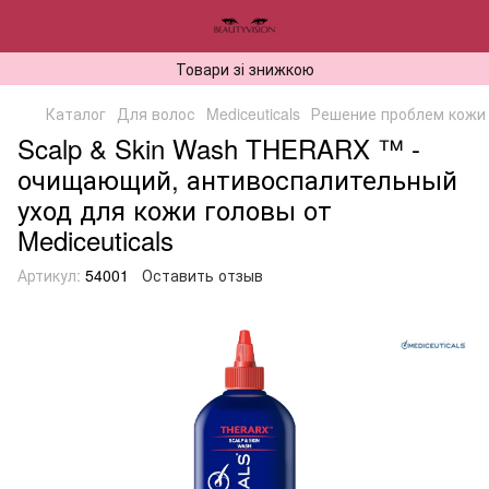
Товари зі знижкою
Каталог
Для волос
Mediceuticals
Решение проблем кожи
Scalp & Skin Wash THERARX ™ -
очищающий, антивоспалительный
уход для кожи головы от
Mediceuticals
Артикул:
54001
Оставить отзыв