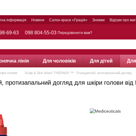
тна інформація
Новини
Салон краси «Грація»
Знижки
Відгуки про ма
98-69-63
098 804-55-03
Передзвонити вам?
онячна лінія
Для чоловіків
Для дітей
Для
кіри голови
Scalp & Skin Wash THERARX ™ - Очищаючий, антизапальний догляд
протизапальний догляд для шкіри голови від M