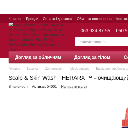
Перейти до основного контенту
Каталог
Бренди
Оплата і доставка
Обмін та повернення
Контак
063 934-87-55
050 5
Догляд за обличчям
Догляд за тілом
С
Головна
Каталог
Для волосся
Mediceuticals
Вирішення проблем ш
Scalp & Skin Wash THERARX ™ - очищающий, 
В наявності
Артикул: 54001
Написати відгук