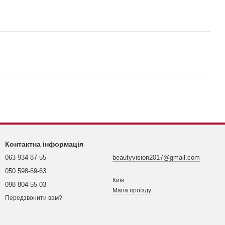
Контактна інформація
063 934-87-55
beautyvision2017@gmail.com
050 598-69-63
Київ
098 804-55-03
Мапа проїзду
Передзвонити вам?