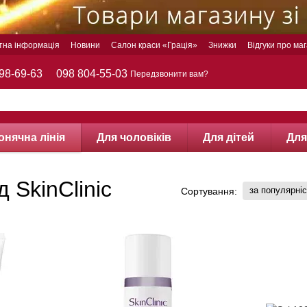
тна інформація
Новини
Салон краси «Грація»
Знижки
Відгуки про ма
98-69-63
098 804-55-03
Передзвонити вам?
онячна лінія
Для чоловіків
Для дітей
Для
д SkinClinic
за популярні
Сортування: