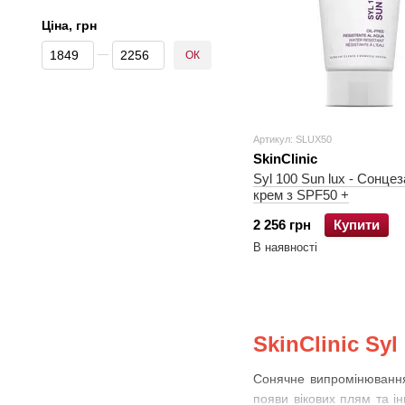
Ціна, грн
Від Ціна, грн
До Ціна, грн
ОК
Артикул: SLUX50
SkinClinic
Syl 100 Sun lux - Сонце
крем з SPF50 +
2 256 грн
Купити
В наявності
SkinClinic Syl
Сонячне випромінювання,
появи вікових плям та 