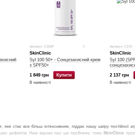
1
Артикул: CS50P
Артикул: CS70
SkinClinic
SkinClinic
захисний
Syl 100 50+ - Сонцезахисний крем
Syl 100 (SPF
з SPF50+
сонцезахисн
1 849 грн
Купити
2 137 грн
В наявності
В наявності
 яке стає все більш інтенсивним, піддає нашу шкіру постійної аг
інших дефектів. Нам відомо про цю проблему, тому
SkinClinic
проп