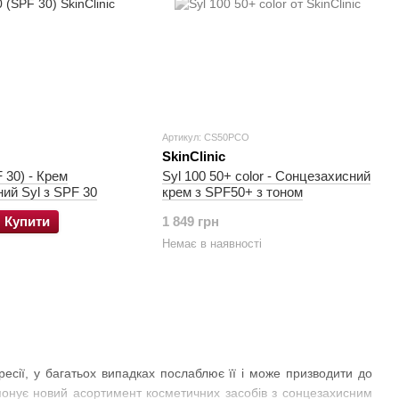
Артикул: CS50PCO
SkinClinic
 30) - Крем
Syl 100 50+ color - Сонцезахисний
ий Syl з SPF 30
крем з SPF50+ з тоном
Купити
1 849 грн
Немає в наявності
ресії, у багатьох випадках послаблює її і може призводити до
онує новий асортимент косметичних засобів з сонцезахисним