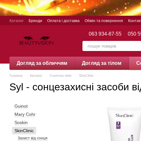
Перейти до основного контенту
Каталог
Бренди
Оплата і доставка
Обмін та повернення
Контак
063 934-87-55
050 5
Догляд за обличчям
Догляд за тілом
С
Головна
Каталог
Сонячна лінія
SkinClinic
Syl - сонцезахисні засоби ві
Guinot
Mary Cohr
Soskin
SkinClinic
Захист від сонця