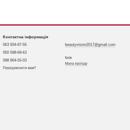
Контактна інформація
063 934-87-55
beautyvision2017@gmail.com
050 598-69-63
Київ
098 804-55-03
Мапа проїзду
Передзвонити вам?