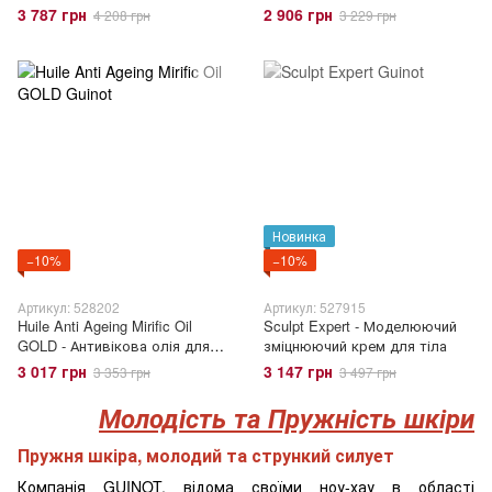
декольте
3 787 грн
2 906 грн
4 208 грн
3 229 грн
Новинка
−10%
−10%
Артикул: 528202
Артикул: 527915
Huile Anti Ageing Mirific Oil
Sculpt Expert - Моделюючий
GOLD - Антивікова олія для
зміцнюючий крем для тіла
тіла Mirific з блиском
3 017 грн
3 147 грн
3 353 грн
3 497 грн
Молодість та Пружність шкіри
Пружня шкіра, молодий та стрункий силует
Компанія GUINOT, відома своїми ноу-хау в області