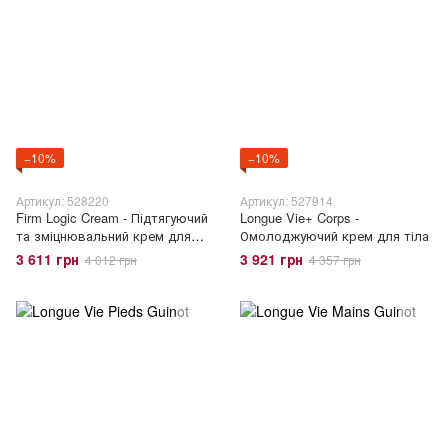
−10%
−10%
Артикул: 528220
Артикул: 527914
Firm Logic Cream - Підтягуючий
Longue Vie+ Corps -
та зміцнювальний крем для
Омолоджуючий крем для тіла
тіла
3 611 грн
3 921 грн
4 012 грн
4 357 грн