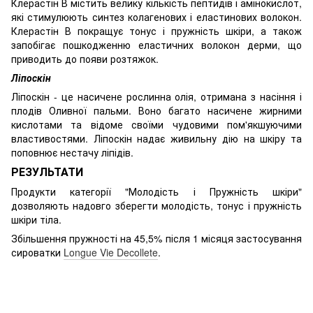
Клерастін В містить велику кількість пептидів і амінокислот,
які стимулюють синтез колагенових і еластинових волокон.
Клерастін В покращує тонус і пружність шкіри, а також
запобігає пошкодженню еластичних волокон дерми, що
приводить до появи розтяжок.
Ліпоскін
Ліпоскін - це насичене рослинна олія, отримана з насіння і
плодів Оливної пальми. Воно багато насичене жирними
кислотами та відоме своїми чудовими пом'якшуючими
властивостями. Ліпоскін надає живильну дію на шкіру та
поповнює нестачу ліпідів.
РЕЗУЛЬТАТИ
Продукти категорії "Молодість і Пружність шкіри"
дозволяють надовго зберегти молодість, тонус і пружність
шкіри тіла.
Збільшення пружності на 45,5% після 1 місяця застосування
сироватки
Longue Vie Decollete
.