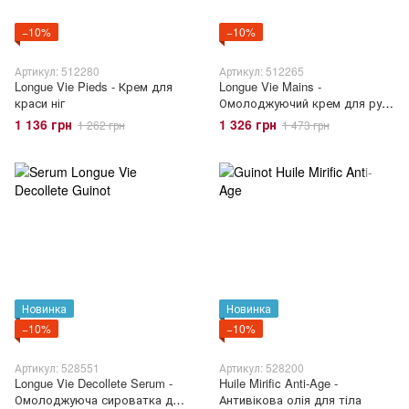
−10%
−10%
Артикул: 512280
Артикул: 512265
Longue Vie Pieds - Крем для
Longue Vie Mains -
краси ніг
Омолоджуючий крем для рук
"Довге життя клітини"
1 136 грн
1 326 грн
1 262 грн
1 473 грн
Новинка
Новинка
−10%
−10%
Артикул: 528551
Артикул: 528200
Longue Vie Decollete Serum -
Huile Mirific Anti-Age -
Омолоджуюча сироватка для
Антивікова олія для тіла