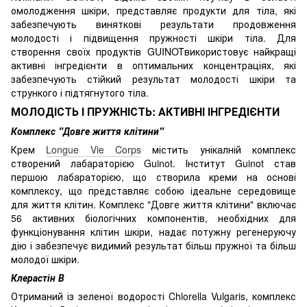
омолодження шкіри, представляє продукти для тіла, які
забезпечують виняткові результати продовження
молодості і підвищення пружності шкіри тіла. Для
створення своїх продуктів GUINOTвикористовує найкращі
активні інгредієнти в оптимальних концентраціях, які
забезпечують стійкий результат молодості шкіри та
стрункого і підтягнутого тіла.
МОЛОДІСТЬ І ПРУЖНІСТЬ: АКТИВНІ ІНГРЕДІЄНТИ
Комплекс "Довге життя клітини"
Крем
Longue Vie Corps
містить унікалній комплекс
створений лабараторією Guinot. Інститут Guinot став
першою лабараторією, що створила креми на основі
комплексу, що представляє собою ідеальне середовище
для життя клітин. Комплекс "Довге життя клітини" включає
56 активних біологічних компонентів, необхідних для
функціонування клітин шкіри, надає потужну регенеруючу
дію і забезпечує видимий результат більш пружної та більш
молодої шкіри.
Клерастін В
Отриманий із зеленої водорості Chlorella Vulgaris, комплекс