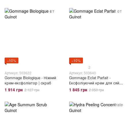
−10%
−10%
2
Артикул: 503622
Артикул: 503640
Gommage Biologique - Ніжний
Gommage Eclat Parfait -
крем-ексфоліатор | скраб
Ексфоліуючий крем для сяйва
шкіри
1 914 грн
1 845 грн
2 127 грн
2 050 грн