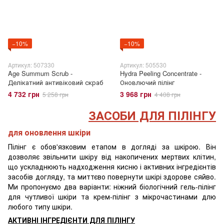
−10%
−10%
Артикул: 507330
Артикул: 505530
Age Summum Scrub -
Hydra Peeling Concentrate -
Делікатний антивіковий скраб
Оновлючий пілінг
4 732 грн
3 968 грн
5 258 грн
4 408 грн
ЗАСОБИ ДЛЯ ПІЛІНГУ
для оновлення шкіри
Пілінг є обов'язковим етапом в догляді за шкірою. Він
дозволяє звільнити шкіру від накопичених мертвих клітин,
що ускладнюють надходження кисню і активних інгредієнтів
засобів догляду, та миттєво повернути шкірі здорове сяйво.
Ми пропонуємо два варіанти: ніжний біологічний гель-пілінг
для чутливої шкіри та крем-пілінг з мікрочастинами длю
любого типу шкіри.
АКТИВНІ ІНГРЕДІЄНТИ ДЛЯ ПІЛІНГУ