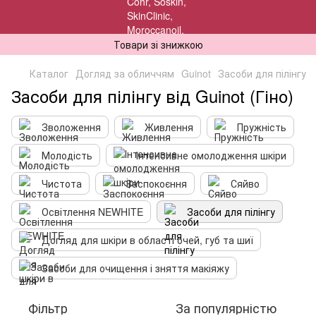
Товари зі знижкою
Каталог
Догляд за обличчям
Guinot
Засоби для пілінгу
Засоби для пілінгу від Guinot (Гіно)
Зволоження
Живлення
Пружність
Молодість
Інтенсивне омолодження шкіри
Чистота
Заспокоєння
Сяйво
Освітлення NEWHITE
Засоби для пілінгу
Догляд для шкіри в області очей, губ та шиї
Засоби для очищення і зняття макіяжу
Фільтр
За популярністю