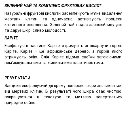
ЗЕЛЕНИЙ ЧАЙ ТА КОМПЛЕКС ФРУКТОВИХ КИСЛОТ
Натуральні фруктові кислоти забезпечують м'яке видалення
мертвих клітин та одночасно активізують процеси
клітинного оновлення. Зелений чай надає заспокійливу дію
та дарує шкірі сяйво молодості.
КАРІТЕ
Ексфоліуючі частини Каріте отримують зі шкарлупи горіхів
Каріте. Каріте - це африканське дерево, з горіхів якого
отримують олію. Олія Каріте відома своїми загоюючими,
пом'якшувальними та живильними властивостями.
РЕЗУЛЬТАТИ
Завдяки ексфоліуючій дії крему поверхня шкіри звільняється
від мертвих клітин. В результаті чого шкіра стає чистою,
покращується її текстура та миттєво повертається
природне сяйво.