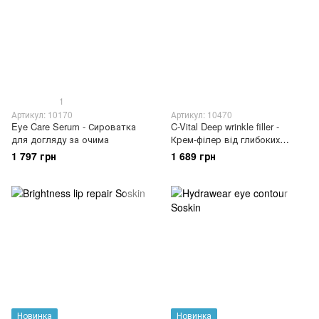
1
Артикул: 10170
Артикул: 10470
Eye Care Serum - Сироватка
C-Vital Deep wrinkle filler -
для догляду за очима
Крем-філер від глибоких
зморщок
1 797 грн
1 689 грн
Новинка
Новинка