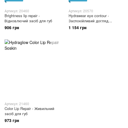
Артикул: 20460
Артикул: 20570
Brightness lip repair -
Hydrawear eye contour -
Відновлючий засіб для губ
Заспокійливий догляд
навколо очей
906 грн
1 154 грн
Артикул: 21460
Color Lip Repair - Живильний
засіб для губ
973 грн