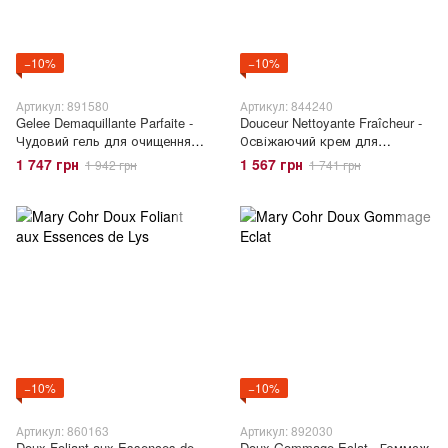
−10%
−10%
Артикул: 891580
Артикул: 844240
Gelee Demaquillante Parfaite -
Douceur Nettoyante Fraîcheur -
Чудовий гель для очищення
Освіжаючий крем для
обличчя
вмивання
1 747 грн
1 567 грн
1 942 грн
1 741 грн
−10%
−10%
Артикул: 860163
Артикул: 892030
Doux Foliant aux Essences de
Doux Gommage Eclat - Гоммаж