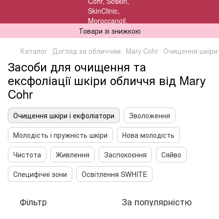
Товари зі знижкою
Каталог
Догляд за обличчям
Mary Cohr
Очищення шкіри 
Засоби для очищення та
ексфоліації шкіри обличчя від Mary
Cohr
Очищення шкіри і екфоліатори
Зволоження
Молодість і пружність шкіри
Нова молодість
Чистота
Живлення
Заспокоєння
Сяйво
Специфічні зони
Освітлення SWHITE
Фільтр
За популярністю