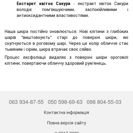
Екстаркт квіток Сакури
- екстракт квіток Сакури
володіє пом'якшуючими, заспокійливими і
антиоксидантними властивостями.
Наша шкіра постійно оновлюється. Нові кліт
ини з глибоких
шарів "виштовхують" старі до поверхні шкіри, які
скупчуються в роговому шарі. Через це колір обличчя стає
тьмяним і сірим, шкіра втрачає своє сяйво.
Процес ексфоліаціі видаляє з поверхні шкіри орогов
ілі
клітини, повертаючи обличчу здоровий рум'янець.
063 934-87-55
050 598-69-63
098 804-55-03
Контактна інформація
Повна версія сайту
© 2017-2026