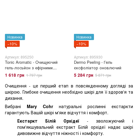
Новинка
Новинка
−10%
−10%
Артикул: 895250
Артикул: 895930
Tonic Aromatic - Oчищуючий
Dermo Peeling - Гель
гель-лосьйон з ефірними
єксфоліатор оновлючий
оліями
1 618 грн
5 284 грн
1 797 грн
5 871 грн
Очищення - це перш
ий етап в повсякденному догляді за
шкірою. Глибоке очищення необхідно шкірі для її здоров'я та
дихання.
Вибрані
Mary Cohr
натуральні рослинні екстаркти
гарантують Вашій шкірі м'яке відчуття і комфорт.
Екстаркт Білій Орхідеї
- зволожуючий і
пом'
якшувальний екстракт Білій орхідеї надає шкірі
дивовижне відчуття ніжності і комфорту.