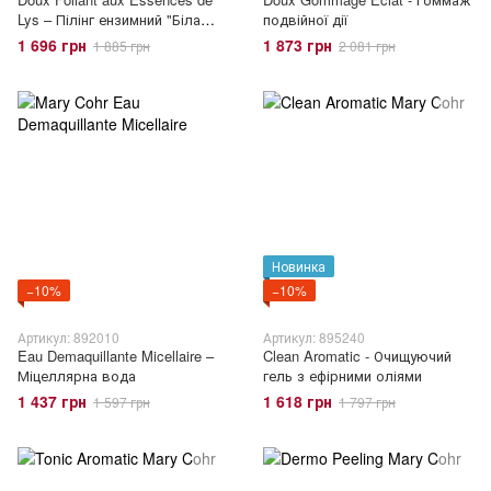
Lys – Пілінг ензимний "Біла
подвійної дії
лілія"
1 696 грн
1 873 грн
1 885 грн
2 081 грн
Новинка
−10%
−10%
Артикул: 892010
Артикул: 895240
Eau Demaquillante Micellaire –
Clean Aromatic - Очищуючий
Міцеллярна вода
гель з ефірними оліями
1 437 грн
1 618 грн
1 597 грн
1 797 грн