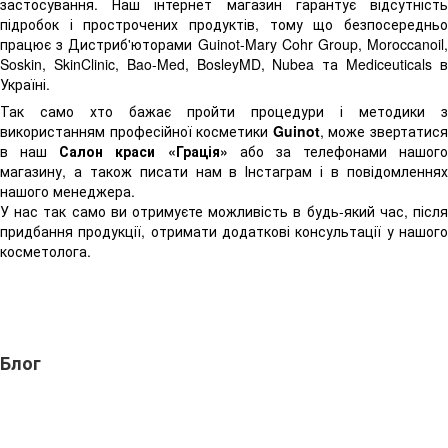
застосування. Наш інтернет магазин гарантує відсутність
підробок і прострочених продуктів, тому що безпосередньо
працює з Дистриб'юторами Guinot-Mary Cohr Group, Moroccanoil,
Soskin,
SkinClinic,
Bao-Med, BosleyMD, Nubea
та Mediceuticals 
Україні.
Так само хто бажає пройти процедури і методики з
використанням професійної косметики
Guinot
, може звертатис
в наш
Салон краси «Грація»
або за телефонами нашого
магазину, а також писати нам в Інстаграм і в повідомленнях
нашого менеджера.
У нас так само ви отримуєте можливість в будь-який час, після
придбання продукції, отримати додаткові консультації у нашого
косметолога.
Блог