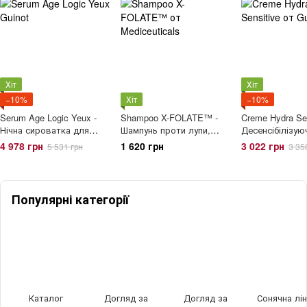
Хіт
Хіт
−10%
Хіт
−10%
Serum Age Logic Yeux -
Shampoo X-FOLATE™ -
Creme Hydra Sen
Нічна сироватка для
Шампунь проти лупи,
Десенсібілізую
зони навколо очей
себорейного дерматиту
захистний кре
4 978 грн
1 620 грн
3 022 грн
5 531 грн
3 35
та різних проблем шкіри
голови
Популярні категорії
Каталог
Догляд за
Догляд за
Сонячна лін