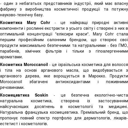
- один з небагатьох представників індустрії, який має власну
фабрику з виробництва косметичної продукції та потужну
науково-технічну базу.
Косметика
Mary Cohr
- це найкращі природні активн
компоненти і рослинні екстракти з усього світу і створені з них в
оптимальній концентрації "еліксири краси". Mary Cohr стала
першим професійним салонним брендом, що створює свої
продукти максимально безпечними та натуральними - без ГМО,
парабенів, хімічних фільтрів і тільки з гіпоалергенними
ароматами.
Косметика
Moroccanoil
- це ізраїльська косметика для волосс
і тіла на основі арганового масла, що видобувається з
арганового дерева, яке ворощується в Марокко. Продукти
Moroccanoil збагачені антиоксидантами і поживними
речовинами.
Космецевтика Soskin
- це безпечна екологічно-чист
натуральна косметика, створена із застосуванням
найсучасніших досягнень в косметології та медицині.
Натуральна французька космецевтика. Преміальний бренд, що
пропонує повний спектр портфоліо для
дерматологів, лікарів
естетист і косметологів.