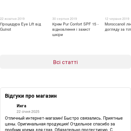
22 жовтня 2019
30 серпня 2019
12 червня 2019
Процедура Eye Lift від
Крем Pur Confort SPF 15 -
Moroccanoil лі
Guinot
відновлення і захист
догляду за ті
шкіри
Всі статті
Відгуки про магазин
Инга
22 січня 2025
Отличный интернет-магазин! Быстро связались. Приятные
цены. Оригинальная продукция! Отдельное спасибо за
пробник крема для глаз. Обязательно протестирую. С