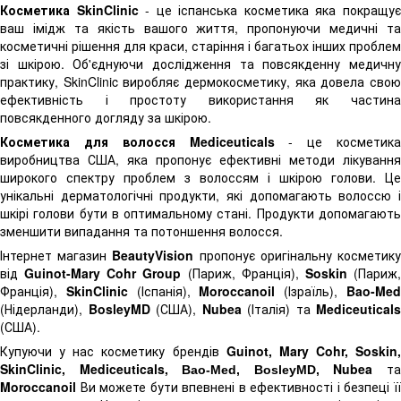
Косметика
SkinClinic
- це іспанська косметика яка покращу
ваш імідж та якість вашого життя, пропонуючи медичні та
косметичні рішення для краси, старіння і багатьох інших проблем
зі шкірою. Об'єднуючи дослідження та повсякденну медичну
практику, SkinClinic виробляє дермокосметику, яка довела свою
ефективність і простоту використання як частина
повсякденного догляду за шкірою.
Косметика для волосся Mediceuticals
- це косметика
виробництва США, яка пропонує ефективні методи лікування
широкого спектру проблем з волоссям і шкірою голови. Це
унікальні дерматологічні продукти, які допомагають волоссю і
шкірі голови бути в оптимальному стані. Продукти допомагають
зменшити випадання та потоншення волосся.
Інтернет магазин
BeautyVision
пропонує оригінальну косметик
від
Guinot-Mary Cohr Group
(Париж, Франція),
Soskin
(Париж
Франція),
SkinClinic
(Іспанія),
Moroccanoil
(Ізраїль),
Bao-Me
(Нідерланди),
BosleyMD
(США),
Nubea
(Італія) та
Mediceuticals
(США).
Купуючи у нас косметику брендів
Guinot, Mary Cohr, Soskin,
SkinClinic, Mediceuticals,
Nubea
т
Bao-Med, BosleyMD,
Moroccanoil
Ви можете бути впевнені в ефективності і безпеці її