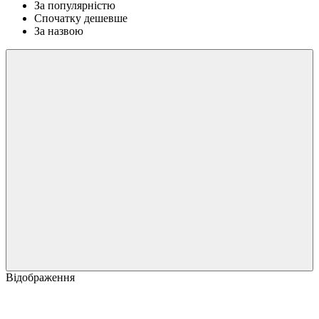
За популярністю
Спочатку дешевше
За назвою
Відображення