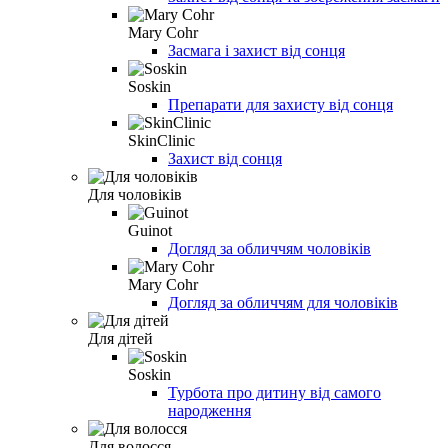
Mary Cohr
Засмага і захист від сонця
Soskin
Препарати для захисту від сонця
SkinClinic
Захист від сонця
Для чоловіків
Guinot
Догляд за обличчям чоловіків
Mary Cohr
Догляд за обличчям для чоловіків
Для дітей
Soskin
Турбота про дитину від самого
народження
Для волосся