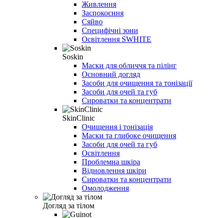
Живлення
Заспокоєння
Сяйво
Специфічні зони
Освітлення SWHITE
Soskin
Маски для обличчя та пілінг
Основний догляд
Засоби для очищення та тонізації
Засоби для очей та губ
Сироватки та концентрати
SkinClinic
Очищення і тонізація
Маски та глибоке очищення
Засоби для очей та губ
Освітлення
Проблемна шкіра
Відновлення шкіри
Сироватки та концентрати
Омолодження
Догляд за тілом