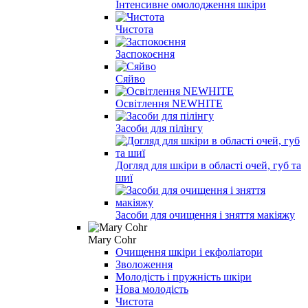
Інтенсивне омолодження шкіри
Чистота
Заспокоєння
Сяйво
Освітлення NEWHITE
Засоби для пілінгу
Догляд для шкіри в області очей, губ та
шиї
Засоби для очищення і зняття макіяжу
Mary Cohr
Очищення шкіри і екфоліатори
Зволоження
Молодість і пружність шкіри
Нова молодість
Чистота