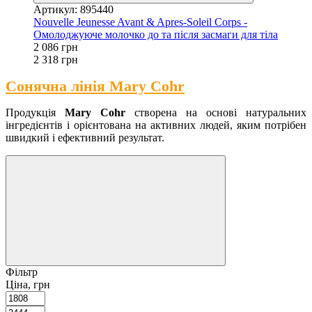
Артикул: 895440
Nouvelle Jeunesse Avant & Apres-Soleil Corps -
Омолоджуюче молочко до та після засмаги для тіла
2 086 грн
2 318 грн
Сонячна лінія
Mary Cohr
Продукція
Mary Cohr
створена на основі натуральних
інгредієнтів і орієнтована на активних людей, яким потрібен
швидкий і ефективний результат.
Фільтр
Ціна, грн