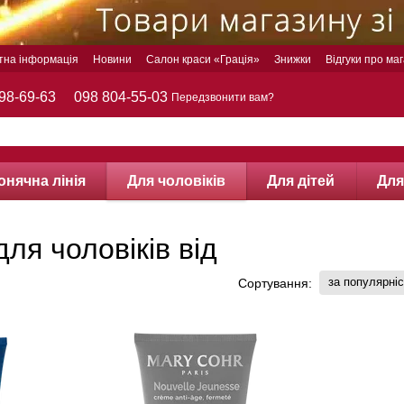
тна інформація
Новини
Салон краси «Грація»
Знижки
Відгуки про ма
98-69-63
098 804-55-03
Передзвонити вам?
онячна лінія
Для чоловіків
Для дітей
Для
ля чоловіків від
за популярні
Сортування: