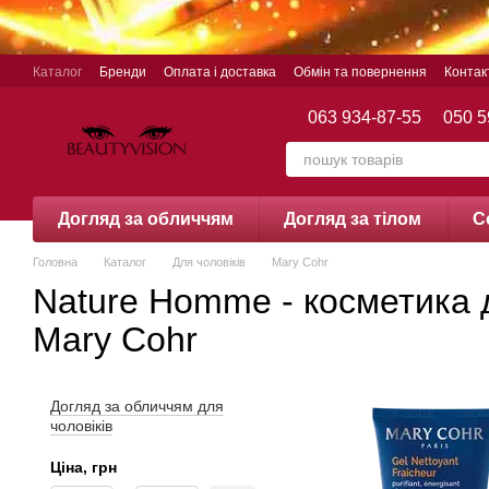
Перейти до основного контенту
Каталог
Бренди
Оплата і доставка
Обмін та повернення
Контак
063 934-87-55
050 5
Догляд за обличчям
Догляд за тілом
С
Головна
Каталог
Для чоловіків
Mary Cohr
Nature Homme - косметика д
Mary Cohr
Догляд за обличчям для
чоловіків
Ціна, грн