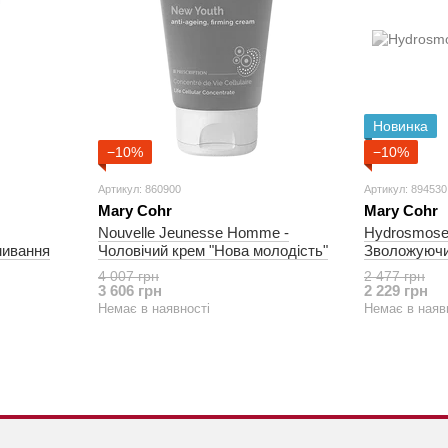
Новинка
−10%
−10%
Артикул: 860900
Артикул: 894530
Mary Cohr
Mary Cohr
Nouvelle Jeunesse Homme -
Hydrosmose
мивання
Чоловічий крем "Нова молодість"
Зволожуючий
4 007 грн
2 477 грн
3 606 грн
2 229 грн
Немає в наявності
Немає в наяв