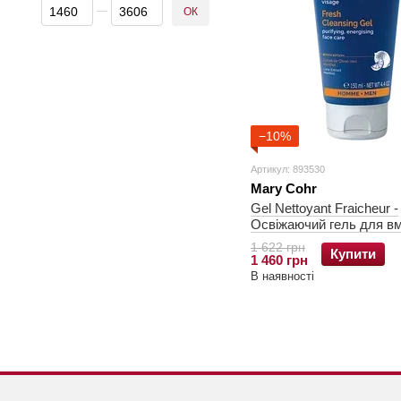
Від Ціна, грн
До Ціна, грн
ОК
−10%
Артикул: 893530
Mary Cohr
Gel Nettoyant Fraicheur -
Освіжаючий гель для в
1 622 грн
Купити
1 460 грн
В наявності