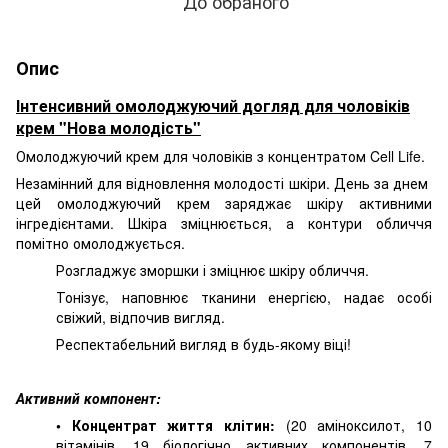
До обраного
Опис
Інтенсивний омолоджуючий догляд для чоловіків
крем "Нова молодість"
Омолоджуючий крем для чоловіків з концентратом Cell Life.
Незамінний для відновлення молодості шкіри. День за днем ​​
цей омолоджуючий крем заряджає шкіру активними
інгредієнтами. Шкіра зміцнюється, а контури обличчя
помітно омолоджується.
Розгладжує зморшки і зміцнює шкіру обличчя.
Тонізує, наповнює тканини енергією, надає особі
свіжий, відпочив вигляд.
Респектабельний вигляд в будь-якому віці!
Активний компонент:
• Концентрат життя клітин:
(20 аміноксилот, 10
вітамінів, 19 біологічно активних компонентів, 7