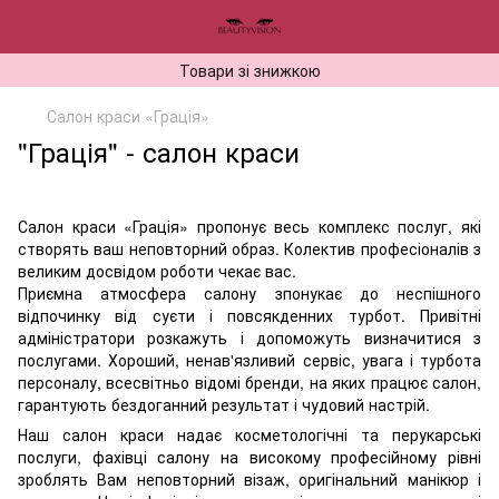
Товари зі знижкою
Салон краси «Грація»
"Грація" - салон краси
Салон краси «Грація» пропонує весь комплекс послуг, які
створять ваш неповторний образ. Колектив професіоналів з
великим досвідом роботи чекає вас.
Приємна атмосфера салону зпонукає до неспішного
відпочинку від суєти і повсякденних турбот. Привітні
адміністратори розкажуть і допоможуть визначитися з
послугами. Хороший, ненав'язливий сервіс, увага і турбота
персоналу, всесвітньо відомі бренди, на яких працює салон,
гарантують бездоганний результат і чудовий настрій.
Наш салон краси надає косметологічні та перукарські
послуги, фахівці салону на високому професійному рівні
зроблять Вам неповторний візаж, оригінальний манікюр і