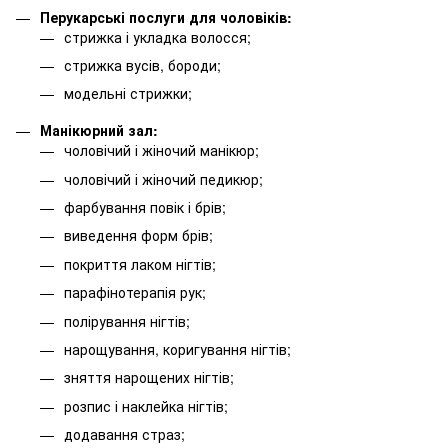
Перукарські послуги для чоловіків:
стрижка і укладка волосся;
стрижка вусів, бороди;
модельні стрижки;
Манікюрний зал:
чоловічий і жіночий манікюр;
чоловічий і жіночий педикюр;
фарбування повік і брів;
виведення форм брів;
покриття лаком нігтів;
парафінотерапія рук;
полірування нігтів;
нарощування, коригування нігтів;
зняття нарощених нігтів;
розпис і наклейка нігтів;
додавання страз;