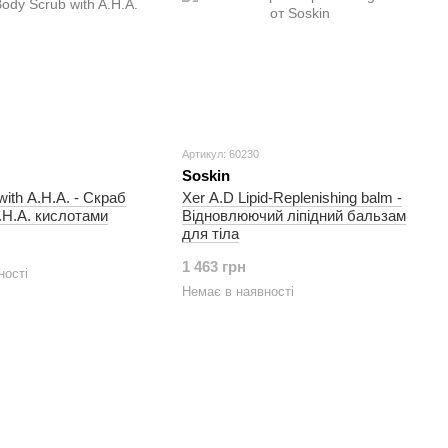
Артикул: 60230
Soskin
ith A.H.A. - Скраб
Xer A.D Lipid-Replenishing balm -
А.Н.А. кислотами
Відновлюючий ліпідний бальзам
для тіла
1 463 грн
ності
Немає в наявності