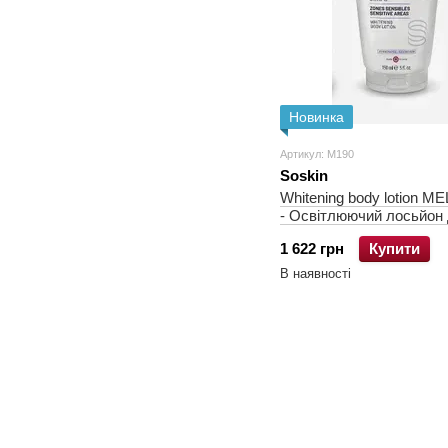
Новинка
Артикул: М190
Soskin
Whitening body lotion 
- Освітлюючий лосьйон 
1 622 грн
Купити
В наявності