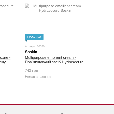
Новинка
Артикул: 60330
Soskin
cure -
Multipurpose emollient cream -
ушу
Пом'якшуючий засіб Hydrasecure
742 грн
Немає в наявності