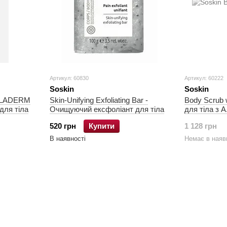
Артикул: 60830
Артикул: 60222
Soskin
Soskin
MELADERM
Skin-Unifying Exfoliating Bar -
Body Scrub w
для тіла
Очищуючий ексфоліант для тіла
для тіла з 
520 грн
Купити
1 128 грн
В наявності
Немає в наяв