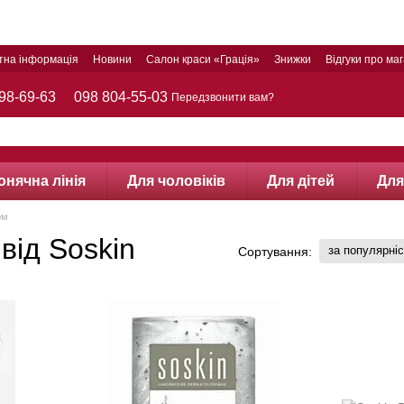
тна інформація
Новини
Салон краси «Грація»
Знижки
Відгуки про ма
98-69-63
098 804-55-03
Передзвонити вам?
онячна лінія
Для чоловіків
Для дітей
Для
ом
від Soskin
за популярні
Сортування: