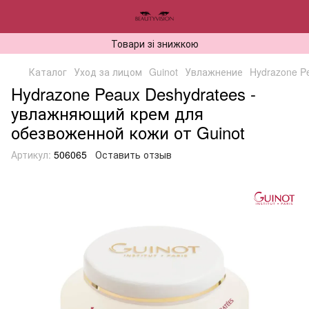
Товари зі знижкою
Каталог
Уход за лицом
Guinot
Увлажнение
Hydrazone P
Hydrazone Peaux Deshydratees -
увлажняющий крем для
обезвоженной кожи от Guinot
Артикул:
506065
Оставить отзыв