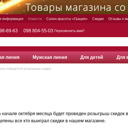
ая информация
Новости
Салон красоты «Грация»
Скидки
Отзывы о м
98-69-63
098 804-55-03
Перезвонить вам?
ая линия
Мужская линия
Для детей
Для 
ены победители розыгрыша скидок
 в начале октября месяца будет проведен розыгрыш скидок
елены все кто выиграл скидки в нашем магазине.