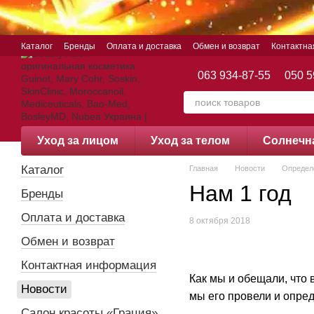
Перейти к основному контенту
Каталог
Бренды
Оплата и доставка
Обмен и возврат
Контактн
063 934-87-55
050 5
Уход за лицом
Уход за телом
Cолнечн
Каталог
Главная
Новости
Определ
Нам 1 год
Бренды
Оплата и доставка
8 октября 2018
Обмен и возврат
Контактная информация
Как мы и обещали, что
Новости
мы его провели и опред
Салон красоты «Грация»