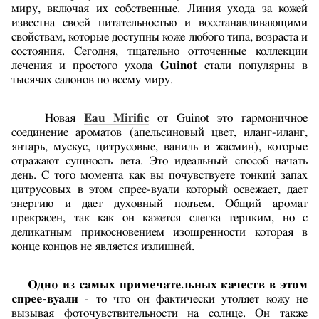
миру, включая их собственные. Линия ухода за кожей
известна своей питательностью и восстанавливающими
свойствам, которые доступны коже любого типа, возраста и
состояния. Сегодня, тщательно отточенные коллекции
лечения и простого ухода
Guinot
стали популярны в
тысячах салонов по всему миру.
Новая
Eau Mirific
от Guinot это гармоничное
соединение ароматов (апельсиновый цвет, иланг-иланг,
янтарь, мускус, цитрусовые, ваниль и жасмин), которые
отражают сущность лета. Это идеальный способ начать
день. С того момента как вы почувствуете тонкий запах
цитрусовых в этом спрее-вуали который освежает, дает
энергию и дает духовный подъем. Общий аромат
прекрасен, так как он кажется слегка терпким, но с
деликатным прикосновением изощренности которая в
конце концов не является излишней.
Одно из самых примечательных качеств в этом
спрее-вуали
- то что он фактически утоляет кожу не
вызывая фоточувствительности на солнце. Он также