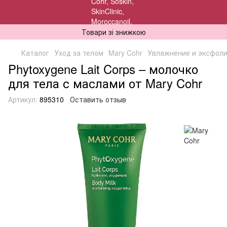
Товари зі знижкою
Каталог
Уход за телом
Mary Cohr
Увлажнение и эксфол
Phytoxygene Lait Corps – молочко
для тела с маслами от Mary Cohr
Артикул:
895310
Оставить отзыв