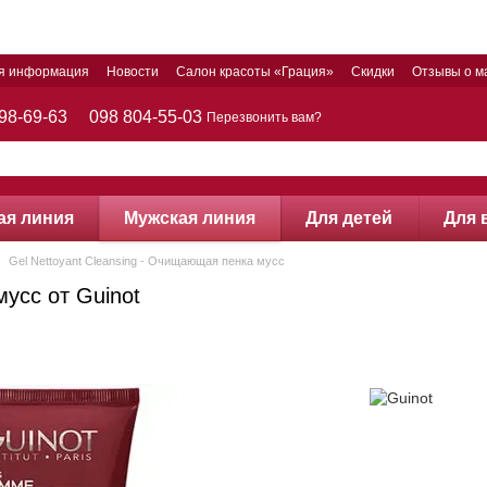
ая информация
Новости
Салон красоты «Грация»
Скидки
Отзывы о м
98-69-63
098 804-55-03
Перезвонить вам?
ая линия
Мужская линия
Для детей
Для 
Gel Nettoyant Cleansing - Очищающая пенка мусс
мусс от Guinot