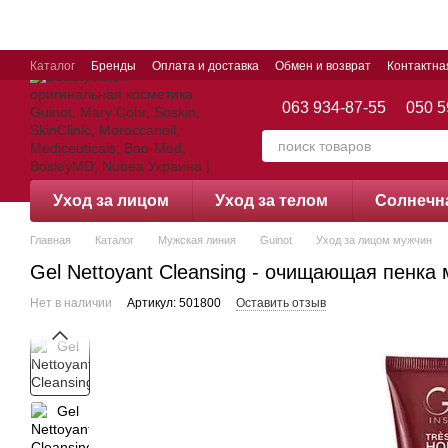
Перейти к основному контенту
Каталог
Бренды
Оплата и доставка
Обмен и возврат
Контактн
063 934-87-55
050 5
Уход за лицом
Уход за телом
Cолнечн
Главная
Каталог
Мужская линия
Guinot
Уход за лицом мужчин
Gel Nettoyant Cleansing - очищающая пенка 
Нет в наличии
Артикул: 501800
Оставить отзыв