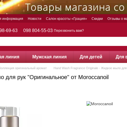
ая информация
Новости
Салон красоты «Грация»
Скидки
Отзывы о м
98-69-63
098 804-55-03
Перезвонить вам?
ая линия
Мужская линия
Для детей
Для 
- Коллекция оригинальный аромат
Hand Wash Fragrance Originale - Жидкое мыло для
о для рук "Оригинальное" от Moroccanoil