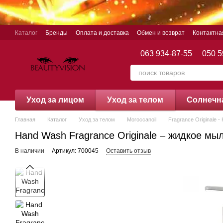
Перейти к основному контенту
Каталог
Бренды
Оплата и доставка
Обмен и возврат
Контактн
063 934-87-55
050 5
Уход за лицом
Уход за телом
Cолнечн
Главная
Каталог
Уход за телом
Moroccanoil
Fragrance Originale 
Hand Wash Fragrance Originale – жидкое мыл
В наличии
Артикул: 700045
Оставить отзыв