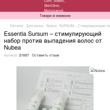
Товари зі знижкою
Каталог
Для волос
Nubea
SURSUM – Стимулирующая те
Essentia Sursum – стимулирующий
набор против выпадения волос от
Nubea
Артикул:
21007
Оставить отзыв