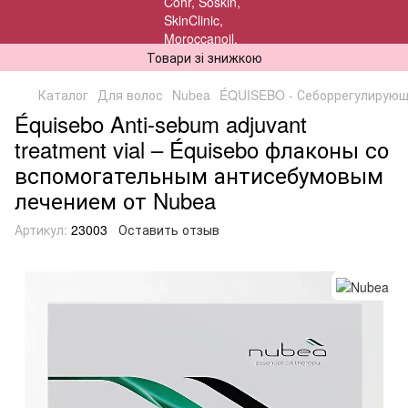
Товари зі знижкою
Каталог
Для волос
Nubea
ÉQUISEBO - Себоррегулирующ
Équisebo Anti-sebum adjuvant
treatment vial – Équisebo флаконы со
вспомогательным антисебумовым
лечением от Nubea
Артикул:
23003
Оставить отзыв