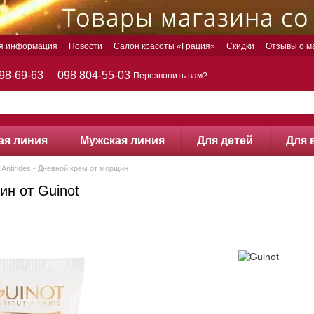
ая информация
Новости
Салон красоты «Грация»
Скидки
Отзывы о м
98-69-63
098 804-55-03
Перезвонить вам?
ая линия
Мужская линия
Для детей
Для 
l Antirides - Дневной крем от морщин
ин от Guinot