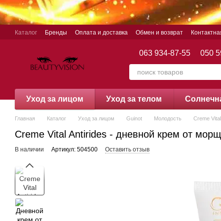
Перейти к основному контенту
Каталог
Бренды
Оплата и доставка
Обмен и возврат
Контактн
063 934-87-55
050 5
Уход за лицом
Уход за телом
Cолнечн
Главная
Каталог
Уход за лицом
Guinot
Молодость
Creme Vita
Creme Vital Antirides - дневной крем от морщ
В наличии
Артикул: 504500
Оставить отзыв