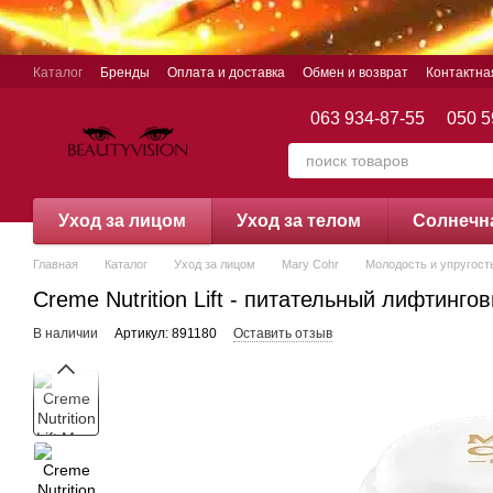
Перейти к основному контенту
Каталог
Бренды
Оплата и доставка
Обмен и возврат
Контактн
063 934-87-55
050 5
Уход за лицом
Уход за телом
Cолнечн
Главная
Каталог
Уход за лицом
Mary Cohr
Молодость и упругост
Creme Nutrition Lift - питательный лифтинго
В наличии
Артикул: 891180
Оставить отзыв