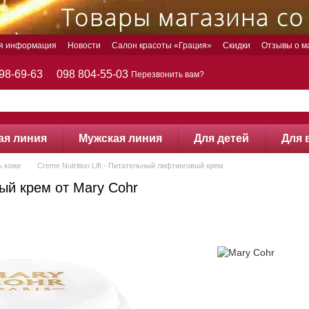
ая информация
Новости
Салон красоты «Грация»
Скидки
Отзывы о м
98-69-63
098 804-55-03
Перезвонить вам?
ая линия
Мужская линия
Для детей
Для 
ь кожи
Creme Nutrition Lift - Питательный лифтинговый крем
вый крем от Mary Cohr