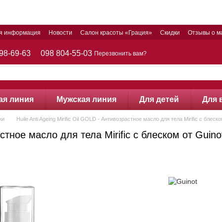
ая информация
Новости
Салон красоты «Грация»
Скидки
Отзывы о м
98-69-63
098 804-55-03
Перезвонить вам?
ая линия
Мужская линия
Для детей
Для 
жи
Huile Anti Ageing Mirific Oil GOLD - Антивозрастное масло для тела Mirific с блеск
астное масло для тела Mirific с блеском от Guino