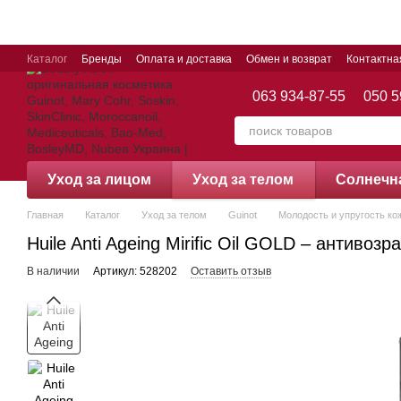
Перейти к основному контенту
Каталог
Бренды
Оплата и доставка
Обмен и возврат
Контактн
063 934-87-55
050 5
Уход за лицом
Уход за телом
Cолнечн
Главная
Каталог
Уход за телом
Guinot
Молодость и упругость ко
Huile Anti Ageing Mirific Oil GOLD – антивозр
В наличии
Артикул: 528202
Оставить отзыв