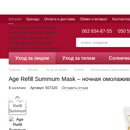
Перейти к основному контенту
Каталог
Бренды
Оплата и доставка
Обмен и возврат
Контактн
063 934-87-55
050 5
Уход за лицом
Уход за телом
Cолнечн
Главная
Каталог
Уход за лицом
Guinot
Интенсивное омоложение
Age Refill Summum Mask – ночная омолажи
В наличии
Артикул: 507320
Оставить отзыв