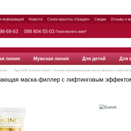
ая информация
Новости
Салон красоты «Грация»
Скидки
Отзывы о м
98-69-63
098 804-55-03
Перезвонить вам?
ая линия
Мужская линия
Для детей
Для 
 кожи
Age Refill Summum Mask - Ночная омолаживающая маска-филлер с лифтин
вающая маска-филлер с лифтинговым эффектом