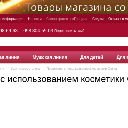
ая информация
Новости
Салон красоты «Грация»
Скидки
Отзывы о м
98-69-63
098 804-55-03
Перезвонить вам?
ая линия
Мужская линия
Для детей
Для 
ия»
Услуги косметолога
Процедуры с использованием косметики Guinot
с использованием косметики 