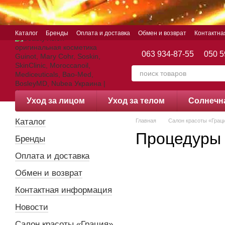
Перейти к основному контенту
Каталог
Бренды
Оплата и доставка
Обмен и возврат
Контактн
063 934-87-55
050 5
Уход за лицом
Уход за телом
Cолнечн
Каталог
Главная
Салон красоты «Грац
Процедуры 
Бренды
Оплата и доставка
Обмен и возврат
Контактная информация
Новости
Салон красоты «Грация»