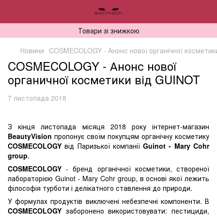
Товари зі знижкою
Новини
COSMECOLOGY - Анонс нової органічної косметик
COSMECOLOGY - Анонс нової
органичної косметики від GUINOT
7 листопада 2018
З кінця листопада місяця 2018 року інтернет-магазин
BeautyVision
пропонує своїм покупцям органічну косметику
COSMECOLOGY
від Паризької компанії
Guinot - Mary Cohr
group
.
COSMECOLOGY
- бренд органічної косметики, створеної
лабораторією Guinot - Mary Cohr group, в основі якої лежить
філософія турботи і делікатного ставлення до природи.
У формулах продуктів виключені небезпечні компоненти. В
COSMECOLOGY
заборонено використовувати: пестициди,