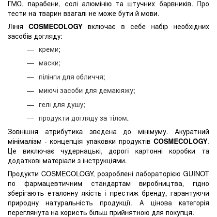
ГМО, парабени, солі алюмінію та штучних барвників. Про
тести на тварин взагалі не може бути й мови.
Лінія
COSMECOLOGY
включає в себе набір необхідних
засобів догляду:
креми
;
маски
;
пілінги для обличчя
;
миючі засоби для демакіяжу
;
гелі для душу
;
продукти догляду за тілом
.
Зовнішня атрибутика зведена до мінімуму. Акуратний
мінімалізм - концепція упаковки продуктів
COSMECOLOGY
.
Це виключає чудернацькі, дорогі картонні коробки та
додаткові матеріали з
інструкціями.
Продукти COSMECOLOGY, розроблені лабораторією GUINOT
по фармацевтичним стандартам виробництва, гідно
зберігають еталонну якість і престиж бренду, гарантуючи
природну натуральність пр
одукції. А цінова категорія
переглянута на користь більш прийнятною для покупця.