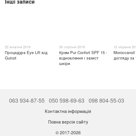
Інші записи
22 жовтня 2019
30 серпня 2019
12 червня 20
Процедура Eye Lift від
Крем Pur Confort SPF 15 -
Moroccanoil
Guinot
відновлення і захист
догляду за 
шкіри
063 934-87-55
050 598-69-63
098 804-55-03
Контактна інформація
Повна версія сайту
© 2017-2026