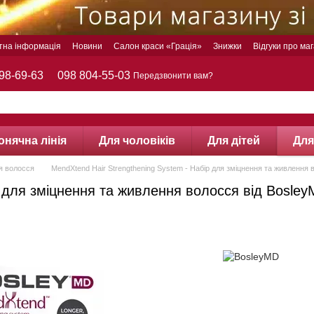
тна інформація
Новини
Салон краси «Грація»
Знижки
Відгуки про ма
98-69-63
098 804-55-03
Передзвонити вам?
онячна лінія
Для чоловіків
Для дітей
Для
я волосся
MendXtend Hair Strengthening System - Набір для зміцнення та живлення 
р для зміцнення та живлення волосся від Bosle