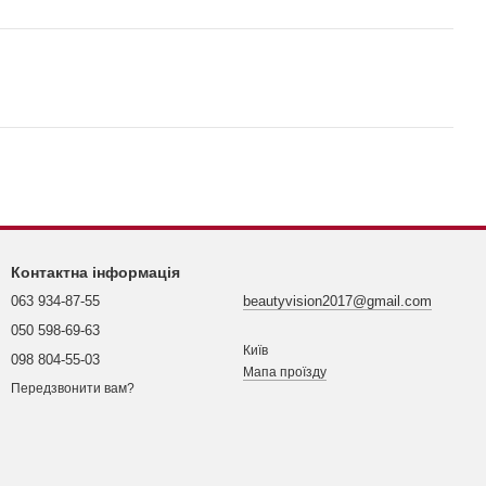
Контактна інформація
063 934-87-55
beautyvision2017@gmail.com
050 598-69-63
Київ
098 804-55-03
Мапа проїзду
Передзвонити вам?