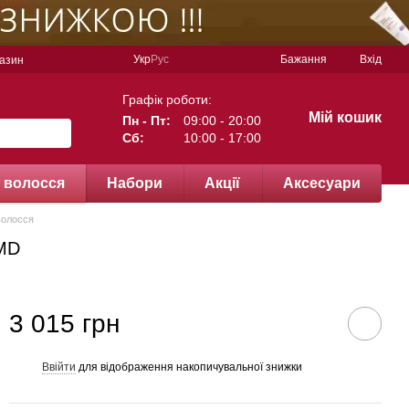
Укр
Рус
Бажання
Вхід
газин
Графік роботи:
Мій кошик
Пн - Пт:
09:00 - 20:00
Сб:
10:00 - 17:00
 волосся
Набори
Акції
Аксесуари
волосся
yMD
3 015 грн
Ввійти
для відображення накопичувальної знижки
%