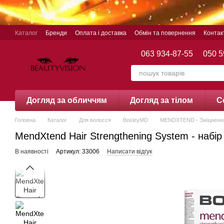
Перейти до основного контенту
Каталог
Бренди
Оплата і доставка
Обмін та повернення
Контак
063 934-87-55
050 5
Догляд за обличчям
Догляд за тілом
С
Головна
Каталог
Для волосся
BosleyMD
MENDXTEND - Зміцненн
MendXtend Hair Strengthening System - набі
В наявності
Артикул: 33006
Написати відгук