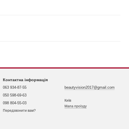
Контактна інформація
063 934-87-55
beautyvision2017@gmail.com
050 598-69-63
Київ
098 804-55-03
Мапа проїзду
Передзвонити вам?