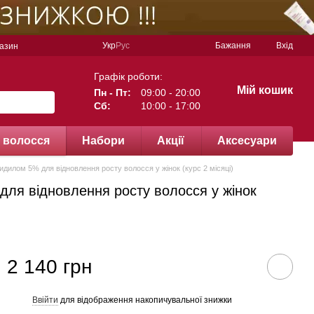
Укр
Рус
Бажання
Вхід
газин
Графік роботи:
Мій кошик
Пн - Пт:
09:00 - 20:00
Сб:
10:00 - 17:00
 волосся
Набори
Акції
Аксесуари
ксидилом 5% для відновлення росту волосся у жінок (курс 2 місяці)
% для відновлення росту волосся у жінок
2 140 грн
Ввійти
для відображення накопичувальної знижки
%