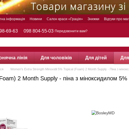
тна інформація
Новини
Салон краси «Грація»
Знижки
Відгуки про ма
98-69-63
098 804-55-03
Передзвонити вам?
онячна лінія
Для чоловіків
Для дітей
Для
сся
Women's Extra Strength Minoxidil 5% Topical (Foam) 2 Month Supply - Піна з міно
 (Foam) 2 Month Supply - піна з міноксидилом 5