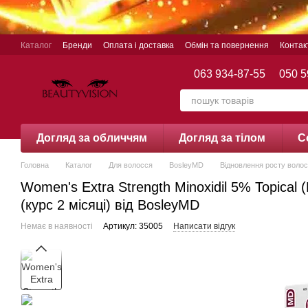
Перейти до основного контенту
Каталог
Бренди
Оплата і доставка
Обмін та повернення
Контак
063 934-87-55
050 5
Догляд за обличчям
Догляд за тілом
С
Головна
Каталог
Для волосся
BosleyMD
Відновлення росту воло
Women's Extra Strength Minoxidil 5% Topical
(курс 2 місяці) від BosleyMD
Немає в наявності
Артикул: 35005
Написати відгук