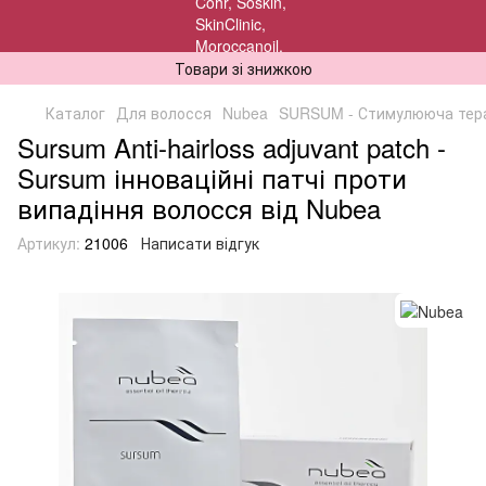
Товари зі знижкою
Каталог
Для волосся
Nubea
SURSUM - Стимулююча тера
Sursum Anti-hairloss adjuvant patch -
Sursum інноваційні патчі проти
випадіння волосся від Nubea
Артикул:
21006
Написати відгук