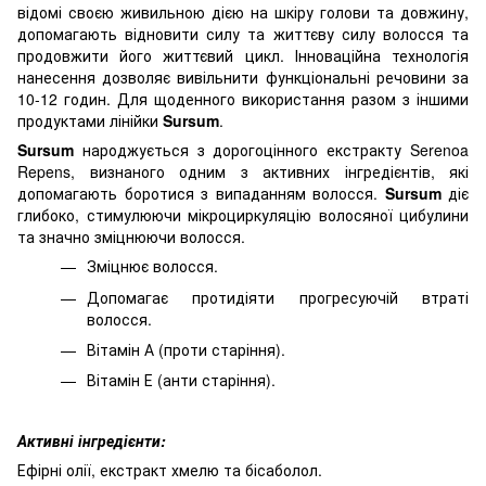
відомі своєю живильною дією на шкіру голови та довжину,
допомагають відновити силу та життєву силу волосся та
продовжити його життєвий цикл. Інноваційна технологія
нанесення дозволяє вивільнити функціональні речовини за
10-12 годин. Для щоденного використання разом з іншими
продуктами лінійки
Sursum
.
Sursum
народжується з дорогоцінного екстракту Serenoa
Repens, визнаного одним з активних інгредієнтів, які
допомагають боротися з випаданням волосся.
Sursum
діє
глибоко, стимулюючи мікроциркуляцію волосяної цибулини
та значно зміцнюючи волосся.
Зміцнює волосся.
Допомагає протидіяти прогресуючій втраті
волосся.
Вітамін А (проти старіння).
Вітамін Е (анти старіння).
Активні інгредієнти:
Ефірні олії, екстракт хмелю та бісаболол.