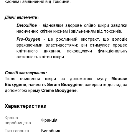
киснем і звільнення від токсинів.
Діючі еллементи:
Detoxiline
- відновлює здорове сяйво шкіри завдяки
насиченню клітин киснем і звільненням від токсинів.
Pro-Oxygen
- це рослинний екстракт, що володіє
вражаючими властивостями: він стимулює процес
клітинного дихання, покращуючи функціональну
активність клітин шкіри.
Cпосіб застосування:
Після очищення шкіри за допомогою мусу
Mousse
Bioxygène
, нанесіть
Sérum Bioxygène
, завершите догляд за
допомогою крему
Crème Bioxygène
.
Характеристики
Країна
Франція
виробництва
Тип гарантії
Виробник