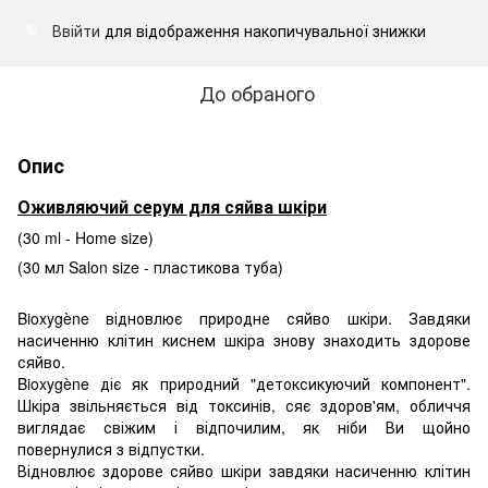
Ввійти
для відображення накопичувальної знижки
%
До обраного
Опис
Оживляючий серум для сяйва шкіри
(30 ml - Home size)
(30 мл Salon size - пластикова туба)
Bioxygène відновлює природне сяйво шкіри. Завдяки
насиченню клітин киснем шкіра знову знаходить здорове
сяйво.
Bioxygène діє як природний "детоксикуючий компонент".
Шкіра звільняється від токсинів, сяє здоров'ям, обличчя
виглядає свіжим і відпочилим, як ніби Ви щойно
повернулися з відпустки.
Відновлює здорове сяйво шкіри завдяки нас
иченню клітин