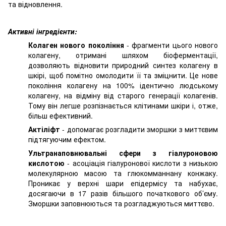
та відновлення.
Активні інгредієнти:
Колаген нового покоління
- фрагменти цього нового
колагену, отримані шляхом біоферментації,
дозволяють відновити природний синтез колагену в
шкірі, щоб помітно омолодити її та зміцнити. Це нове
покоління колагену на 100% ідентично людському
колагену, на відміну від старого генерації колагенів.
Тому він легше розпізнається клітинами шкіри і, отже,
більш ефективний.
Актіліфт
- допомагає розгладити зморшки з миттєвим
підтягуючим ефектом.
Ультранаповнювальні сфери з гіалуроновою
кислотою
- асоціація гіалуронової кислоти з низькою
молекулярною масою та глюкомманнану конжаку.
Проникає у верхні шари епідермісу та набухає,
досягаючи в 17 разів більшого початкового об’єму.
Зморшки заповнюються та розгладжуються миттєво.