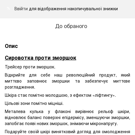
Ввійти
для відображення накопичувальної знижки
%
До обраного
Опис
Сировотка проти зморшок
Трейсер проти зморшок.
Відкрийте для себе наш революційний продукт, який
миттєво заповнює зморшки та забезпечує миттєве
розгладження.
Шкіра стає помітно молодшою, з ефектом «ліфтингу».
Цільові зони помітно міцніші.
Металева кулька у флаконі вирівнює рельєф шкіри,
відновлює баланс поверхні епідермісу, зменшуючи зморшки,
запобігає появі нових зморшок, знімаючи мікронапругу.
Подаруйте своїй шкірі винятковий догляд для омолодження