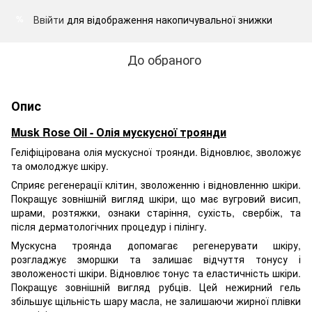
Ввійти
для відображення накопичувальної знижки
%
До обраного
Опис
Musk Rose Oil - Олія мускусної троянди
Геліфіцірована олія мускусної троянди. Відновлює, зволожує
та омолоджує шкіру.
Сприяє регенерації клітин, зволоженню і відновленню шкіри.
Покращує зовнішній вигляд шкіри, що має вугровий висип,
шрами, розтяжки, ознаки старіння, сухість, свербіж, та
після дерматологічних процедур і пілінгу.
Мускусна троянда допомагає регенерувати шкіру,
розгладжує зморшки та залишає відчуття тонусу і
зволоженості шкіри. Відновлює тонус та еластичність шкіри.
Покращує зовнішній вигляд рубців. Цей нежирний гель
збільшує щільність шару масла, не залишаючи жирної плівки