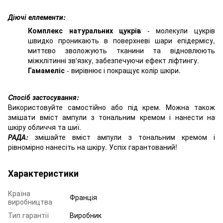
Діючі еллементи:
Комплекс натуральних цукрів
- молекули цукрів
швидко проникають в поверхневі шари епідермісу,
миттєво зволожують тканини та відновлюють
міжклітинні зв'язку, забезпечуючи ефект ліфтингу.
Гамамеліс
- вирівнює і покращує колір шкіри.
Cпосіб застосування:
Використовуйте самостійно або під крем. Можна також
змішати вміст ампули з тональним кремом і нанести на
шкіру обличчя та шиї.
РАДА:
змішайте вміст ампули з тональним кремом і
рівномірно нанесіть на шкіру. Успіх гарантований!
Характеристики
Країна
Франція
виробництва
Тип гарантії
Виробник