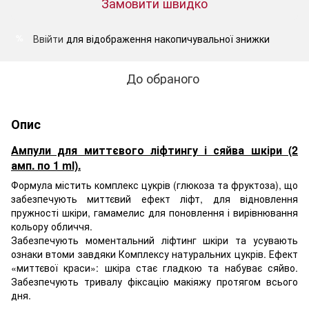
Замовити швидко
Ввійти
для відображення накопичувальної знижки
%
До обраного
Опис
Ампули для миттєвого ліфтингу і сяйва шкіри (2
амп. по 1 ml).
Формула містить комплекс цукрів (глюкоза та фруктоза), що
забезпечують миттєвий ефект ліфт, для відновлення
пружності шкіри, гамамелис для поновлення і вирівнювання
кольору обличчя.
Забезпечують моментальний ліфтинг шкіри та усувають
ознаки втоми завдяки Комплексу натуральних цукрів. Ефект
«миттєвої краси»: шкіра стає гладкою та набуває сяйво.
Забезпечують тривалу фіксацію макіяжу протягом всього
дня.