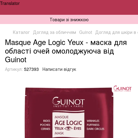
Translator
Товари зі знижкою
Каталог
Догляд за обличчям
Guinot
Догляд для шкіри в 
Masque Age Logic Yeux - маска для
області очей омолоджуюча від
Guinot
Артикул:
527393
Написати відгук