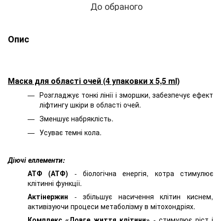
До обраного
Опис
Маска для області очей (4 упаковки х 5,5 ml)
Розгладжує тонкі лінії і зморшки, забезпечує ефект
ліфтингу шкіри в області очей.
Зменшує набряклість.
Усуває темні кола.
Діючі еллементи:
АТФ (АТФ)
- біологічна енергія, котра стимулює
клітинні функції.
Актінержин
- збільшує насичення клітин киснем,
активізуючи процеси метаболізму в мітохондріях.
Комплекс «Довге життя клітини»
- стимулює ріст і