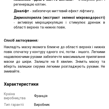
регенерацію клітин.
Діналіфт
- забезпечує миттєвий ефект ліфтингу.
Дермохлорелла (екстракт зеленої мікроводорості)
- активізує мікроциркуляцію і стимулює дренаж в
області верхніх та нижніх повік.
Спосіб застосування:
Накладіть маску якомога ближче до області верхніх і нижніх
повік спочатку у контуру одного очі, потім - іншого. Легкими
надавлюючими рухами забезпечте максимальне прилягання
маски до шкіри. Залиште на 8 хвилин. Зніміть маску та
вберіть залишки серума легкими розгладжують рухами. Не
змивайте.
Характеристики
Країна
Франція
виробництва
Тип гарантії
Виробник