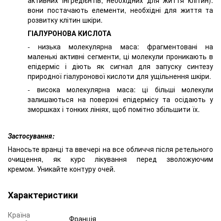
вони постачають елементи, необхідні для життя та
розвитку клітин шкіри.
ГІАЛУРОНОВА КИСЛОТА
- низька молекулярна маса: фрагментовані на
маленькі активні сегменти, ці молекули проникають в
епідерміс і діють як сигнал для запуску синтезу
природної гіалуронової кислоти для ущільнення шкіри.
- висока молекулярна маса: ці більші молекули
залишаються на поверхні епідермісу та осідають у
зморшках і тонких лініях, щоб помітно збільшити їх.
Застосування:
Наносьте вранці та ввечері на все обличчя після ретельного
очищення, як курс лікування перед зволожуючим
кремом. Уникайте контуру очей.
Характеристики
Країна
Франція