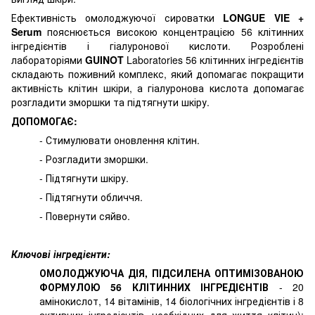
Ефективність омолоджуючої сироватки
LONGUE VIE +
Serum
пояснюється високою концентрацією 56 клітинних
інгредієнтів і гіалуронової кислоти. Розроблені
лабораторіями
GUINOT
Laboratories 56 клітинних інгредієнтів
складають поживний комплекс, який допомагає покращити
активність клітин шкіри, а гіалуронова кислота допомагає
розгладити зморшки та підтягнути шкіру.
ДОПОМОГАЄ:
- Стимулювати оновлення клітин.
- Розгладити зморшки.
- Підтягнути шкіру.
- Підтягнути обличчя.
- Повернути сяйво.
Ключові інгредієнти:
ОМОЛОДЖУЮЧА ДІЯ, ПІДСИЛЕНА ОПТИМІЗОВАНОЮ
ФОРМУЛОЮ 56 КЛІТИННИХ ІНГРЕДІЄНТІВ
- 20
амінокислот, 14 вітамінів, 14 біологічних інгредієнтів і 8
активних інгредієнтів, необхідних для життя клітин):