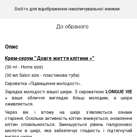
Ввійти
для відображення накопичувальної знижки
%
До обраного
Опис
Крем-серум "Довге життя клітини +"
(30 ml - Home size)
(30 мл Salon size - пластикова туба)
Сироватка «Підвищення молодості».
Зарядка молодості вашої шкіри. З сироваткою
LONGUE VIE
+
ваше обличчя виглядає більш молодим, а шкіра
оживляється.
Через вік і втому на шкірі з’являються ознаки
старіння. Оскільки активність клітин знижується, оновлення
клітин сповільнюється. Зменшується рівень гіалуронової
кислоти в шкірі, яка забезпечує гладкість і підтягнутий
вигляд шкіри.